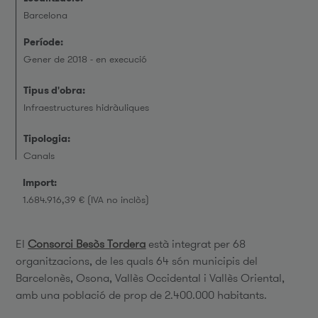
Barcelona
Període:
Gener de 2018 - en execució
Tipus d'obra:
Infraestructures hidràuliques
Tipologia:
Canals
Import:
1.684.916,39 € (IVA no inclòs)
El
Consorci Besòs Tordera
està integrat per 68
organitzacions, de les quals 64 són municipis del
Barcelonès, Osona, Vallès Occidental i Vallès Oriental,
amb una població de prop de 2.400.000 habitants.