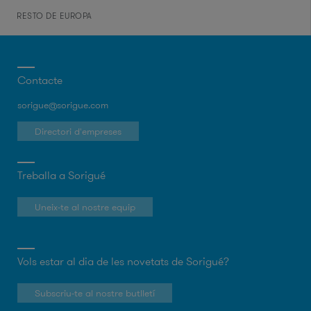
RESTO DE EUROPA
Contacte
sorigue@sorigue.com
Directori d'empreses
Treballa a Sorigué
Uneix-te al nostre equip
Vols estar al dia de les novetats de Sorigué?
Subscriu-te al nostre butlletí