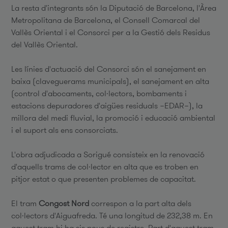
La resta d'integrants són la Diputació de Barcelona, ​​l'Àrea
Metropolitana de Barcelona, ​​el Consell Comarcal del
Vallès Oriental i el Consorci per a la Gestió dels Residus
del Vallès Oriental.
Les línies d'actuació del Consorci són el sanejament en
baixa (claveguerams municipals), el sanejament en alta
(control d'abocaments, col·lectors, bombaments i
estacions depuradores d'aigües residuals −EDAR−), la
millora del medi fluvial, la promoció i educació ambiental
i el suport als ens consorciats.
L'obra adjudicada a Sorigué consisteix en la renovació
d'aquells trams de col·lector en alta que es troben en
pitjor estat o que presenten problemes de capacitat.
El tram
Congost Nord
correspon a la part alta dels
col·lectors d'Aiguafreda. Té una longitud de 232,38 m. En
aquest tram hi ha sis pous de registre. Part d'aquest tram,