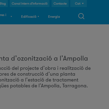
Blog
Canal intern d'informació
Contacte
Cat
Cast
res i
Edificació
Energia
Eng
F
o
nta d’ozonització a l’Ampolla
cció del projecte d’obra i realització de
m
obres de construcció d’una planta
onització a l’estació de tractament
u
gües potables de l’Ampolla, Tarragona.
a