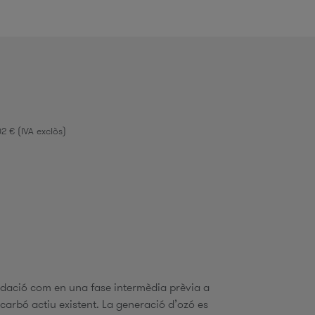
d
2 € (IVA exclòs)
c
c
idació com en una fase intermèdia prèvia a
a
n carbó actiu existent. La generació d’ozó es