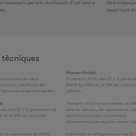
ns necessaris per a la dosificació d’ozó com a
farà mitjança
nt,
instal·lació t
 tècniques
Postozonització:
mesurament de cabal
Generació d’ozó, tres (2 + 1) genera
 sortida: substitució del
10.975 kg O3/h en el 12% de capacita
’ultrasònic a electromagnètic.
unitària.
ó:
Transport d’ozó en canonades de D
zó, tres (2 + 1) generadors de
amb les vàlvules, els cabalímetres i el
h en el 12% de capacitat
analitzadors d’alta concentració
corresponents per regular cabals i dos
ozó en canonades de DN50
Instal·lació de refrigeradores, tres (2 