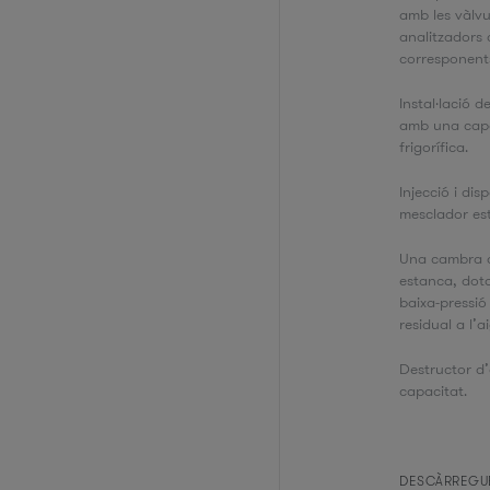
amb les vàlvul
analitzadors 
corresponents
Instal·lació d
amb una capa
frigorífica.
Injecció i dis
mesclador est
Una cambra 
estanca, dot
baixa-pressió
residual a l’a
Destructor d
capacitat.
DESCÀRREGU