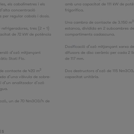
es, els cabalímetres i els
amb una capacitat de 111 kW de potè
d’alta concentració
frigorífica.
 per regular cabals i dosis.
3
Una cambra de contacte de 3.150 m
e refrigeradores, tres (2 + 1)
estanca, dividida en 2 subcambres d
citat de 72 kW de potència
compartiments cadascuna.
Dosificació d’ozó mitjançant xarxa d
persió d’ozó mitjançant
difusors de disc ceràmic per cada 2 lí
àtic Stati Flo.
de 117 mm.
3
de contacte de 420 m
Dos destructors d’ozó de 115 Nm3O3
ada d’una vàlvula de sobre-
capacitat unitària.
 i d’un analitzador d’ozó
igua.
’ozó, un de 70 Nm3O3/h de
ES