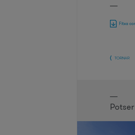
Fitxa co
TORNAR
Potser