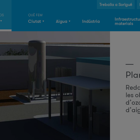
Jump to navigation
Treballa a Sorigué
Infraestructu
Ciutat
Aigua
Indústria
materials
B
u
s
c
a
Pla
r
r
Reda
les 
d’oz
d’ai
l