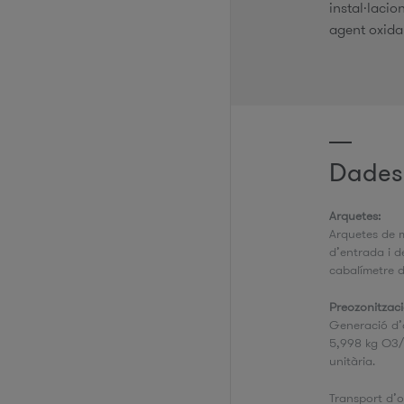
instal·lacio
agent oxida
Dades
Arquetes:
Arquetes de 
d’entrada i de
cabalímetre d
Preozonitzaci
Generació d’o
5,998 kg O3/
unitària.
Transport d’