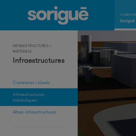
Sorigué
INFRAESTRUCTURES I
MATERIALS
Infraestructures
Carreteres i túnels
Infraestructures
hidràuliques
Altres infraestructures