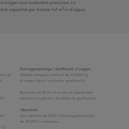
nt oxigen com a element precursor. La
3
indrà capacitat per tractar 4,2 m
/s d’aigua.
Emmagatzematge i dosificació d’oxigen:
dors de
Dipòsit criogènic vertical de 30.000 kg
t
d’oxigen líquid i posterior gasificació.
Bancada de 10 m x 6 m per al suport dels
N50
dipòsits criogènics i les línies de gasificació.
s
Hipoclorit:
is.
Dos dipòsits de PEAD d’emmagatzematge
de 25.000 L cadascun.
+ 1)