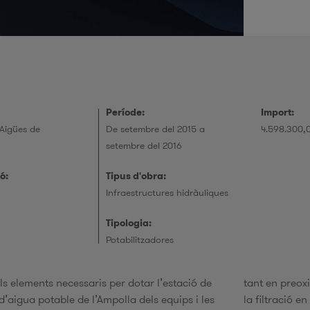
r
i
Període:
Import:
e
Aigües de
De setembre del 2015 a
4.598.300,0
setembre del 2016
ó:
Tipus d'obra:
e
Infraestructures hidràuliques
r
Tipologia:
Potabilitzadores
ls elements necessaris per dotar l’estació de
tant en preox
’aigua potable de l’Ampolla dels equips i les
la filtració e