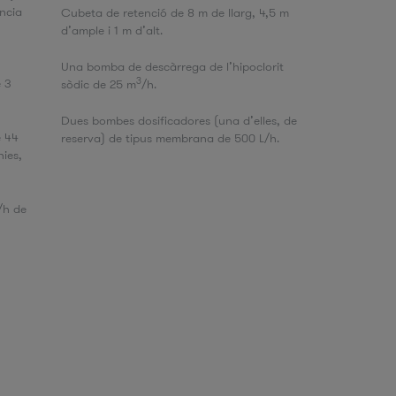
ncia
Cubeta de retenció de 8 m de llarg, 4,5 m
d’ample i 1 m d’alt.
Una bomba de descàrrega de l’hipoclorit
3
e 3
sòdic de 25 m
/h.
Dues bombes dosificadores (una d’elles, de
e 44
reserva) de tipus membrana de 500 L/h.
nies,
/h de