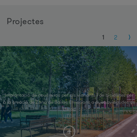
projectes
Pàgines
1
2
Implantació de nous eixos per als vianants i de bicicletes per
a la creació de Zona de Baixes Emissions a dues avingudes de
Lleida
LLEIDA