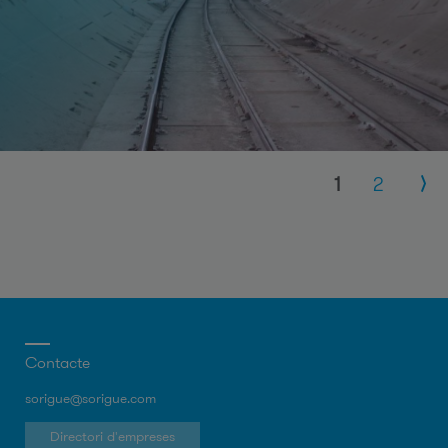
Pàgines
1
2
Contacte
sorigue@sorigue.com
Directori d'empreses