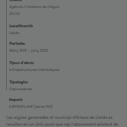
Agència Catalana de l'Aigua
(ACA)
Localització:
Lleida
Període:
Març 2021 – juny 2022
Tipus d'obra:
Infraestructures hidràuliques
Tipologia:
Depuradores
Import:
2.899.051,66€ (sense IVA)
Les aigües generades al municipi d'Artesa de Lleida es
recullen en un únic punt que rep l'abocament existent de