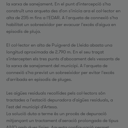
la xarxa de sanejament. En el punt d'intercepció s'ha
construït una arqueta des d'on s'inicia ara el col·lector en
alta de 235 m fins a l'EDAR. A l'arqueta de connexió s'ha
habilitat un sobreeixidor per evacuar l'excés d'aigua en
episodis de pluja.
El col·lector en alta de Puigverd de Lleida abasta una
longitud aproximada de 2.790 m. En el seu traçat
s'intercepten els tres punts d'abocament dels vessants de
la xarxa de sanejament del municipi. A l'arqueta de
connexió s'ha previst un sobreeixidor per evitar l'excés
d'arribada en episodis de pluges.
Les aigües residuals recollides pels col·lectors són
tractades a l'estació depuradora d'aigües residuals, a
l'est del municipi d'Artesa.
La solució duta a terme és un procés de depuració
mitjançant un tractament d'aeració prolongada de tipus
A2/O amb dues línies. Aquesta configuració permet