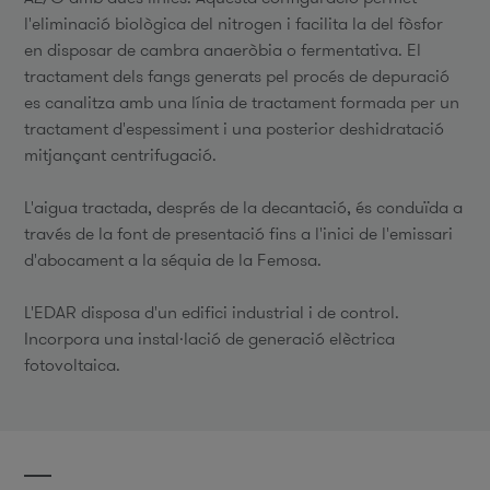
l'eliminació biològica del nitrogen i facilita la del fòsfor
en disposar de cambra anaeròbia o fermentativa. El
tractament dels fangs generats pel procés de depuració
es canalitza amb una línia de tractament formada per un
tractament d'espessiment i una posterior deshidratació
mitjançant centrifugació.
L'aigua tractada, després de la decantació, és conduïda a
través de la font de presentació fins a l'inici de l'emissari
d'abocament a la séquia de la Femosa.
L'EDAR disposa d'un edifici industrial i de control.
Incorpora una instal·lació de generació elèctrica
fotovoltaica.