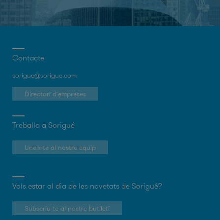
Contacte
sorigue@sorigue.com
Directori d'empreses
Treballa a Sorigué
Uneix-te al nostre equip
Vols estar al dia de les novetats de Sorigué?
Subscriu-te al nostre butlletí