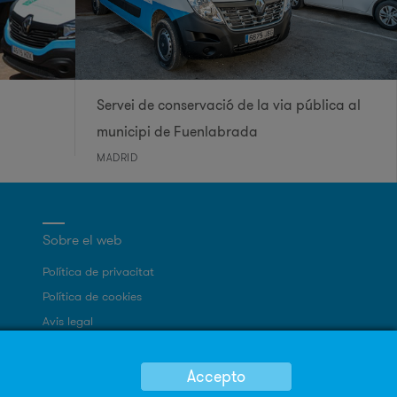
Servei de conservació de la via pública al
municipi de Fuenlabrada
MADRID
Sobre el web
Política de privacitat
Política de cookies
Avis legal
Mapa Web