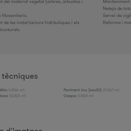
 del material vegetal (arbres, arbustos i
Manteniment 
Neteja de tot
fitosanitaris.
Servei de vigi
de les instal·lacions hidràuliques i els
Reforma i man
tructurals.
 tècniques
ltic:
4.506 m².
Paviment tou (sauló):
21.267 m².
losa:
12.203 m².
Gespa:
3.503 m².
a d'imatges