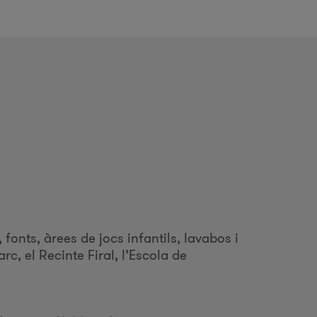
d
c
 fonts, àrees de jocs infantils, lavabos i
c, el Recinte Firal, l’Escola de
c
a