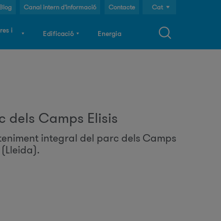
Blog
Canal intern d'informació
Contacte
Cat
Cast
res i
Edificació
Energia
Eng
F
o
c dels Camps Elisis
eniment integral del parc dels Camps
m
s (Lleida).
u
a