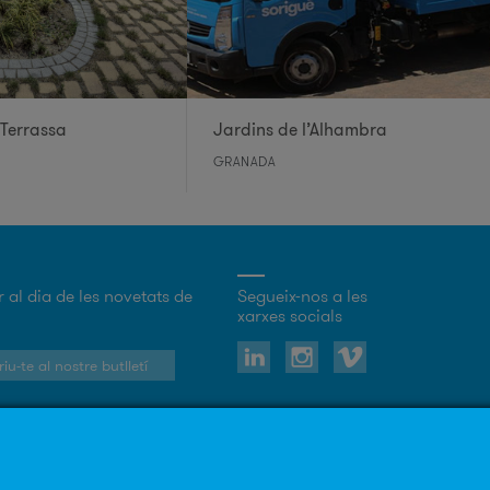
 Terrassa
Jardins de l’Alhambra
GRANADA
r al dia de les novetats de
Segueix-nos a les
xarxes socials
iu-te al nostre butlletí