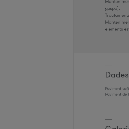
Manteniment
gespa).
Tractaments 
Manteniment 
elements es
Dades
Paviment asfà
Paviment de l
Galeri