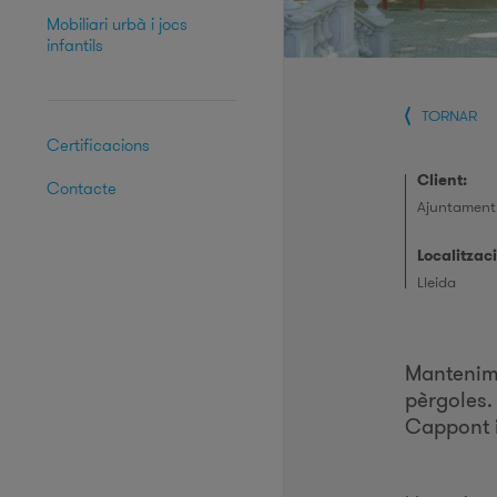
Mobiliari urbà i jocs
infantils
TORNAR
Certificacions
Client:
Contacte
Ajuntament 
Localitzaci
Lleida
Mantenimen
pèrgoles.
Cappont i 