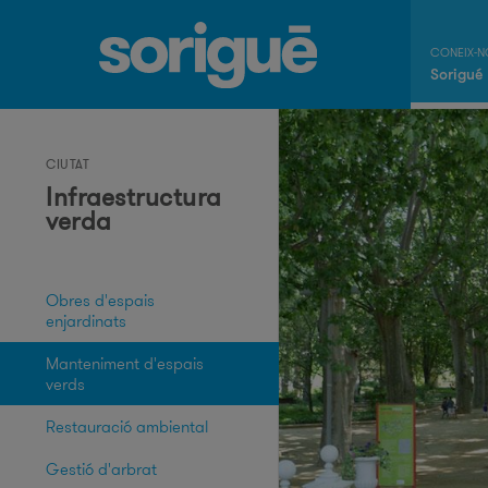
Sorigué
CIUTAT
Infraestructura
verda
Obres d'espais
enjardinats
Manteniment d'espais
verds
Restauració ambiental
Gestió d'arbrat