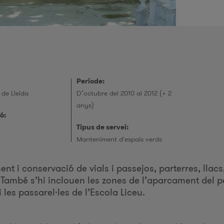
r
i
Període:
e
de Lleida
D’octubre del 2010 al 2012 (+ 2
anys)
ó:
Tipus de servei:
e
Manteniment d'espais verds
r
t i conservació de vials i passejos, parterres, llacs,
 També s’hi inclouen les zones de l’aparcament del par
les passarel·les de l’Escola Liceu.