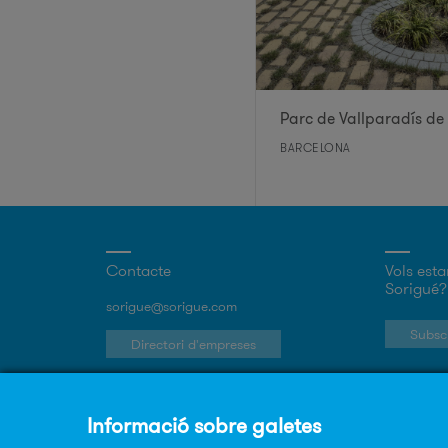
Parc de Vallparadís de
BARCELONA
Contacte
Vols esta
Sorigué?
sorigue@sorigue.com
Subscr
Directori d'empreses
Treballa a Sorigué