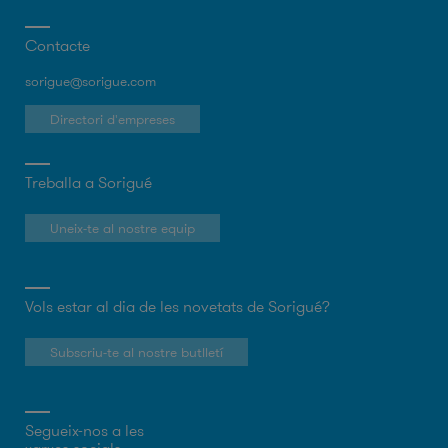
Contacte
sorigue@sorigue.com
Directori d'empreses
Treballa a Sorigué
Uneix-te al nostre equip
Vols estar al dia de les novetats de Sorigué?
Subscriu-te al nostre butlletí
Segueix-nos a les