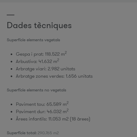
Dades tècniques
Superfície elements vegetals
2
Gespa i prat: 118.522 m
2
Arbustiva: 41.632 m
Arbratge viari: 2.982 unitats
Arbratge zones verdes: 1.656 unitats
Superfície elements no vegetals
2
Paviment tou: 65.589 m
2
Paviment dur: 46.032 m
Àrees infantils: 11.053 m2 (18 àrees)
Superfície total:
290.765 m2