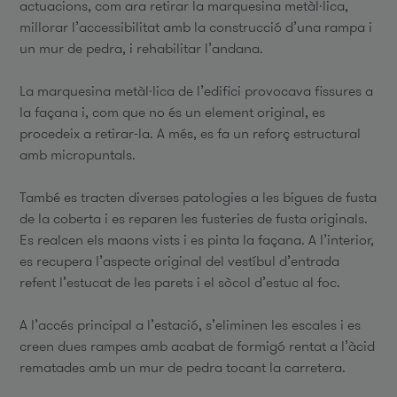
actuacions, com ara retirar la marquesina metàl·lica,
millorar l’accessibilitat amb la construcció d’una rampa i
un mur de pedra, i rehabilitar l’andana.
La marquesina metàl·lica de l’edifici provocava fissures a
la façana i, com que no és un element original, es
procedeix a retirar-la. A més, es fa un reforç estructural
amb micropuntals.
També es tracten diverses patologies a les bigues de fusta
de la coberta i es reparen les fusteries de fusta originals.
Es realcen els maons vists i es pinta la façana. A l’interior,
es recupera l’aspecte original del vestíbul d’entrada
refent l’estucat de les parets i el sòcol d’estuc al foc.
A l’accés principal a l’estació, s’eliminen les escales i es
creen dues rampes amb acabat de formigó rentat a l’àcid
rematades amb un mur de pedra tocant la carretera.