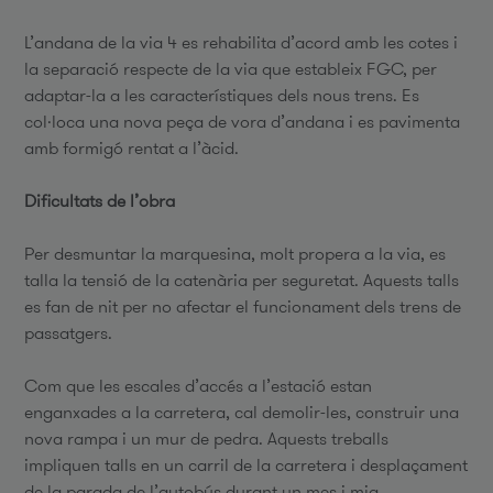
L’andana de la via 4 es rehabilita d’acord amb les cotes i
la separació respecte de la via que estableix FGC, per
adaptar-la a les característiques dels nous trens. Es
col·loca una nova peça de vora d’andana i es pavimenta
amb formigó rentat a l’àcid.
Dificultats de l’obra
Per desmuntar la marquesina, molt propera a la via, es
talla la tensió de la catenària per seguretat. Aquests talls
es fan de nit per no afectar el funcionament dels trens de
passatgers.
Com que les escales d’accés a l’estació estan
enganxades a la carretera, cal demolir-les, construir una
nova rampa i un mur de pedra. Aquests treballs
impliquen talls en un carril de la carretera i desplaçament
de la parada de l’autobús durant un mes i mig.