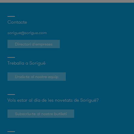
Contacte
sorigue@sorigue.com
Directori d'empreses
Treballa a Sorigué
Uneix-te al nostre equip
Vols estar al dia de les novetats de Sorigué?
Subscriu-te al nostre butlletí