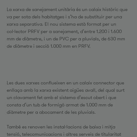
La xarxa de sanejament unitària és un calaix històric que
va per sota dels habitatges i s’ha de substituir per una
xarxa separativa. El nou sistema està format per un
col·lector PRFV per a sanejament, d’entre 1.200 i 1.600
mm de diàmetre, i un de PVC per a pluvials, de 630 mm
de diàmetre i secció 1.000 mm en PRFV.
Les dues xarxes conflueixen en un calaix connector que
enllaça amb la xarxa existent aigües avall, del qual surt
un clavament fet amb el sistema d’escut obert i que
consta d’un tub de formigó armat de 1.000 mm de
diàmetre per a abocament de les pluvials.
També es renoven les instal·lacions de baixa i mitja
tensió, telecomunicacions i altres serveis de titularitat