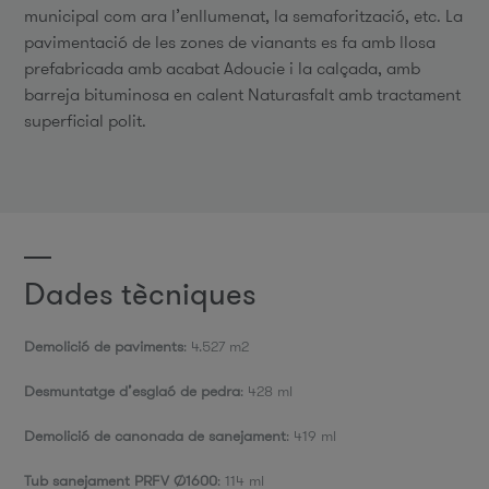
municipal com ara l’enllumenat, la semaforització, etc. La
pavimentació de les zones de vianants es fa amb llosa
prefabricada amb acabat Adoucie i la calçada, amb
barreja bituminosa en calent Naturasfalt amb tractament
superficial polit.
Dades tècniques
Demolició de paviments
: 4.527 m2
Desmuntatge d’esglaó de pedra
: 428 ml
Demolició de canonada de sanejament
: 419 ml
Tub sanejament PRFV Ø1600
: 114 ml