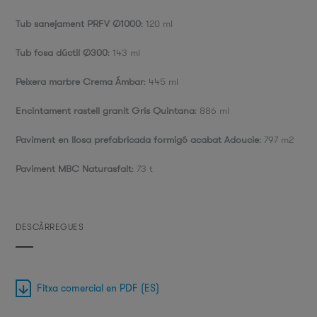
Tub sanejament PRFV Ø1000
: 120 ml
Tub fosa dúctil Ø300
: 143 ml
Peixera marbre Crema Ámbar
: 445 ml
Encintament rastell granit Gris Quintana
: 886 ml
Paviment en llosa prefabricada formigó acabat Adoucie
: 797 m2
Paviment MBC Naturasfalt
: 73 t
DESCÀRREGUES
Fitxa comercial en PDF (ES)