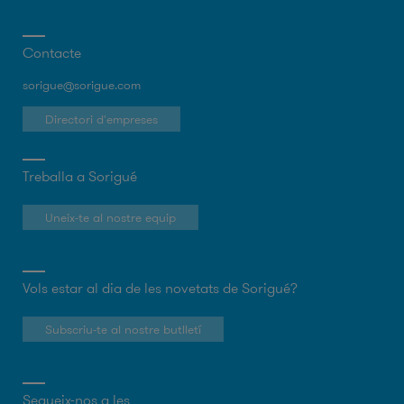
Contacte
sorigue@sorigue.com
Directori d'empreses
Treballa a Sorigué
Uneix-te al nostre equip
Vols estar al dia de les novetats de Sorigué?
Subscriu-te al nostre butlletí
Segueix-nos a les