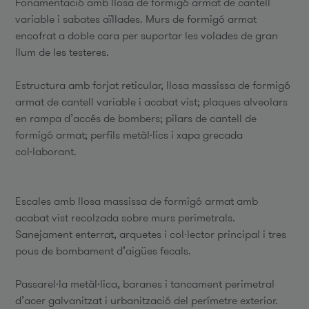
Fonamentació amb llosa de formigó armat de cantell
variable i sabates aïllades. Murs de formigó armat
encofrat a doble cara per suportar les volades de gran
llum de les testeres.
Estructura amb forjat reticular, llosa massissa de formigó
armat de cantell variable i acabat vist; plaques alveolars
en rampa d’accés de bombers; pilars de cantell de
formigó armat; perfils metàl·lics i xapa grecada
col·laborant.
Escales amb llosa massissa de formigó armat amb
acabat vist recolzada sobre murs perimetrals.
Sanejament enterrat, arquetes i col·lector principal i tres
pous de bombament d’aigües fecals.
Passarel·la metàl·lica, baranes i tancament perimetral
d’acer galvanitzat i urbanització del perímetre exterior.