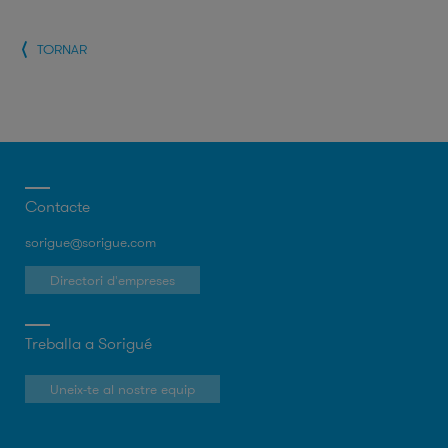
TORNAR
Contacte
sorigue@sorigue.com
Directori d'empreses
Treballa a Sorigué
Uneix-te al nostre equip