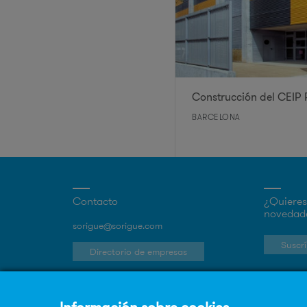
Construcción del CEIP 
BARCELONA
Contacto
¿Quieres 
novedade
sorigue@sorigue.com
Suscrí
Directorio de empresas
Trabaja en Sorigué