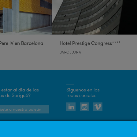
Pere IV en Barcelona
Hotel Prestige Congress****
BARCELONA
estar al día de las
Síguenos en las
s de Sorigué?
redes sociales
bete a nuestro boletín