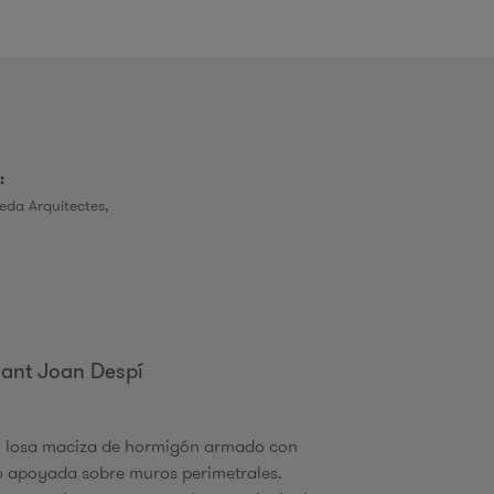
o
:
d
neda Arquitectes,
b
ú
Sant Joan Despí
n losa maciza de hormigón armado con
q
o apoyada sobre muros perimetrales.