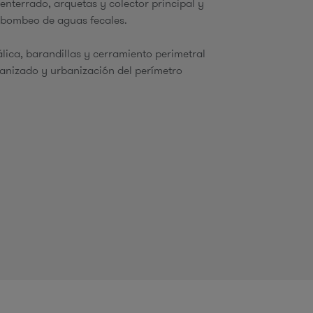
nterrado, arquetas y colector principal y
u
 bombeo de aguas fecales.
lica, barandillas y cerramiento perimetral
anizado y urbanización del perímetro
d
a