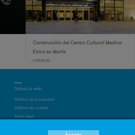
Construcción del Centro Cultural Medina
Elvira en Atarfe
GRANADA
Sobre la web
Política de privacidad
Política de cookies
Aviso legal
Mapa Web