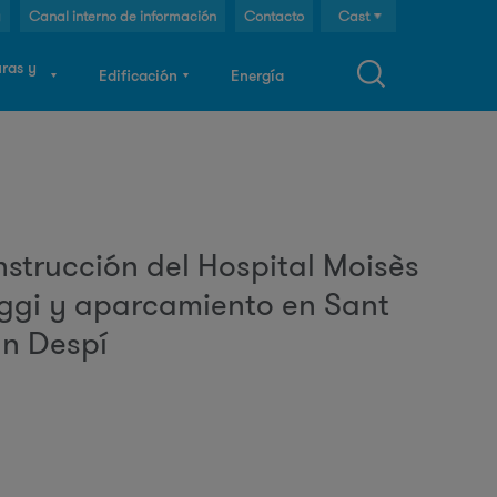
g
Canal interno de información
Contacto
Cast
Cat
uras y
Edificación
Energía
Eng
F
o
strucción del Hospital Moisès
ggi y aparcamiento en Sant
m
n Despí
u
a