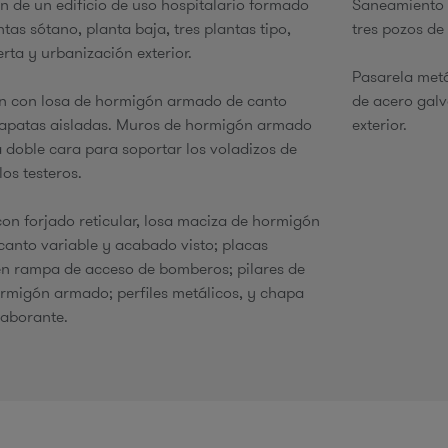
n de un edificio de uso hospitalario formado
Saneamiento e
tas sótano, planta baja, tres plantas tipo,
tres pozos de
rta y urbanización exterior.
e
Pasarela metá
n con losa de hormigón armado de canto
de acero galv
zapatas aisladas. Muros de hormigón armado
exterior.
 doble cara para soportar los voladizos de
los testeros.
con forjado reticular, losa maciza de hormigón
anto variable y acabado visto; placas
en rampa de acceso de bomberos; pilares de
rmigón armado; perfiles metálicos, y chapa
laborante.