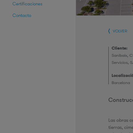
Certificaciones
Contacto
VOLVER
Cliente:
Sanibaix, C
Servicios, S.
Localizaci
Barcelona
Construcc
Las obras c
tierras, ci