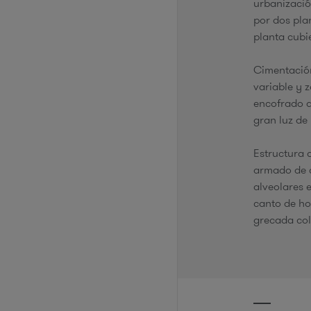
urbanizació
por dos plan
planta cubie
Cimentació
variable y 
encofrado a
gran luz de 
Estructura 
armado de c
alveolares 
canto de ho
grecada co