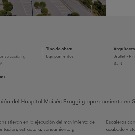
r
i
Tipo de obra:
Arquitecto
onstrucción y
Equipamientos
Brullet - Pi
A.
S.L.P.
e
ón:
ión del Hospital Moisès Broggi y aparcamiento en 
s
onsistieron en la ejecución del movimiento de
Escaleras co
mentación, estructura, saneamiento y
acabado vist