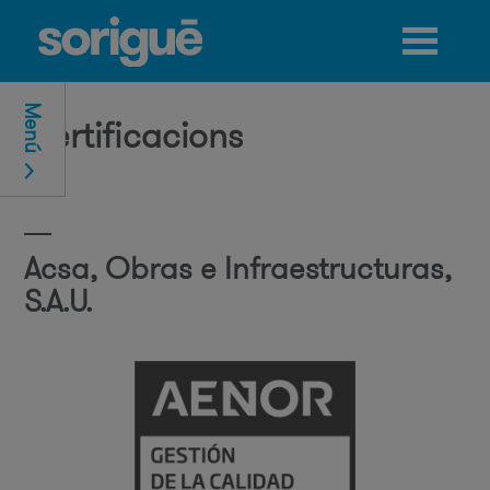
Jump to navigation
Menú
Certificacions
Acsa, Obras e Infraestructuras,
S.A.U.