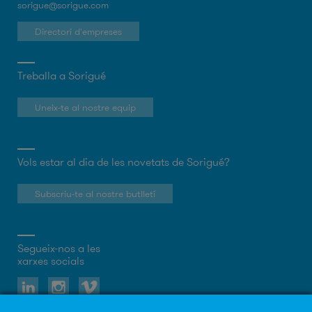
sorigue@sorigue.com
Directori d'empreses
Treballa a Sorigué
Uneix-te al nostre equip
Vols estar al dia de les novetats de Sorigué?
Subscriu-te al nostre butlletí
Segueix-nos a les
xarxes socials