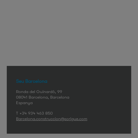
Seu Barcelona
Ronda del Guinardó, 99
08041
Barcelona
Barcelona
Espanya
T +34 934 463 850
Barcelona.construccion@sorigue.com