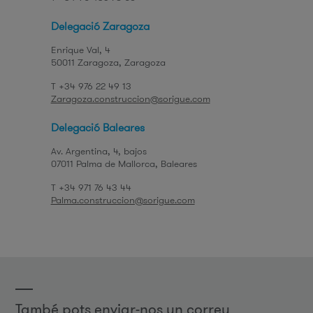
Delegació Zaragoza
Enrique Val, 4
50011
Zaragoza
Zaragoza
T +34 976 22 49 13
Zaragoza.construccion@sorigue.com
Delegació Baleares
Av. Argentina, 4, bajos
07011
Palma de Mallorca
Baleares
T +34 971 76 43 44
Palma.construccion@sorigue.com
També pots enviar-nos un correu