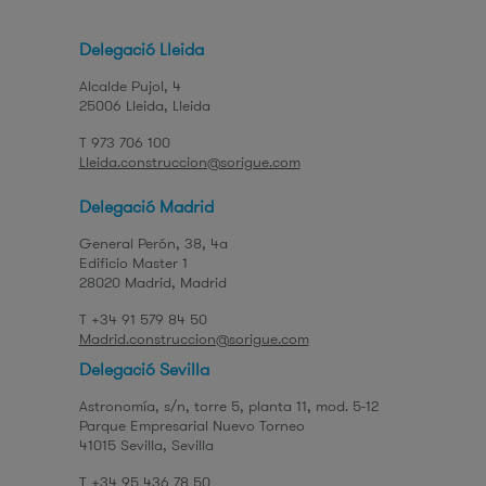
Delegació Lleida
Alcalde Pujol, 4
25006
Lleida
Lleida
T 973 706 100
Lleida.construccion@sorigue.com
Delegació Madrid
General Perón, 38, 4ª
Edificio Master 1
28020
Madrid
Madrid
T +34 91 579 84 50
Madrid.construccion@sorigue.com
Delegació Sevilla
Astronomía, s/n, torre 5, planta 11, mod. 5-12
Parque Empresarial Nuevo Torneo
41015
Sevilla
Sevilla
T +34 95 436 78 50