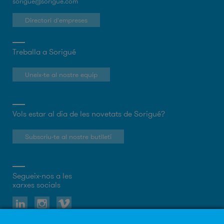
sorigue@sorigue.com
Directori d'empreses
Treballa a Sorigué
Uneix-te al nostre equip
Vols estar al dia de les novetats de Sorigué?
Subscriu-te al nostre butlletí
Segueix-nos a les
xarxes socials