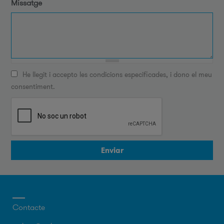
Missatge
RGPD
He llegit i accepto les condicions especificades, i dono el meu
Consent
consentiment.
*
Contacte