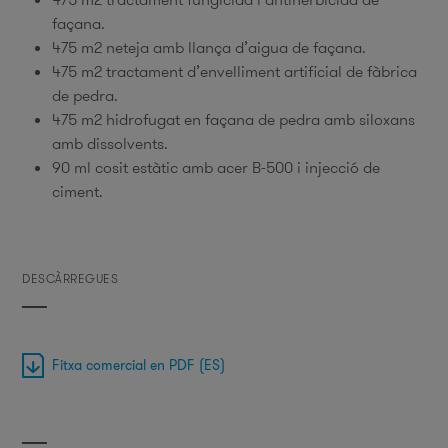
façana.
475 m2 neteja amb llança d’aigua de façana.
475 m2 tractament d’envelliment artificial de fàbrica
de pedra.
475 m2 hidrofugat en façana de pedra amb siloxans
amb dissolvents.
90 ml cosit estàtic amb acer B-500 i injecció de
ciment.
DESCÀRREGUES
Fitxa comercial en PDF (ES)