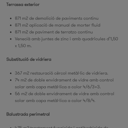
Terrassa exterior
871 m2 de demolició de paviments continu
871 m2 aplicació de manual de morter fluid
871 m2 de paviment de terratzo continu
Venecià amb juntes de zinc i amb quadrícules d’1,50
x 1,50 m.
Substitució de vidriera
367 m2 restauració cèrcol metàl·lic de vidriera.
74 m2 de doble envidrament de vidre amb control
solar amb capa metàl·lica a color 4/6/3+3.
56 m2 de doble envidrament de vidre amb control
solar amb capa metàl·lica a color 4/8/4.
Balustrada perimetral
475 m2 tractament fungicida i antiherbicida de