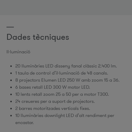
Dades tècniques
Il·luminació
20 lluminàries LED disseny fanal clàssic 2.400 lm.
1 taula de control d’il·luminació de 48 canals.
8 projectors Elumen LED 250 W amb zoom 15 a 36.
6 bases retall LED 300 W motor LED.
10 lents retall zoom 25 a 50 per a motor T300.
24 creueres per a suport de projectors.
2 barres motoritzades verticals fixes.
10 lluminàries downlight LED d’alt rendiment per
encastar.