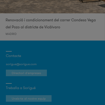
Renovació i condicionament del carrer Condesa Vega
del Pozo al districte de Vicálvaro
MADRID
Contacte
sorigue@sorigue.com
Directori d'empreses
Treballa a Sorigué
Uneix-te al nostre equip