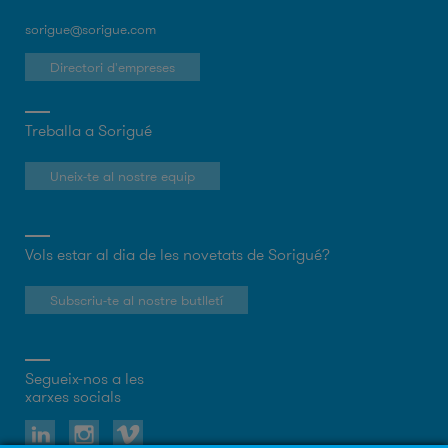
sorigue@sorigue.com
Directori d'empreses
Treballa a Sorigué
Uneix-te al nostre equip
Vols estar al dia de les novetats de Sorigué?
Subscriu-te al nostre butlletí
Segueix-nos a les
xarxes socials