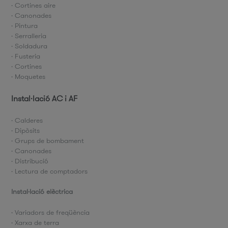
· Cortines aire
· Canonades
· Pintura
· Serralleria
· Soldadura
· Fusteria
· Cortines
· Moquetes
Instal·lació AC i AF
· Calderes
· Dipòsits
· Grups de bombament
· Canonades
· Distribució
· Lectura de comptadors
Instal·lació elèctrica
· Variadors de freqüència
· Xarxa de terra