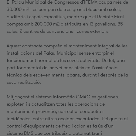
El Palau Municipal de Congressos d’IFEMA ocupa més de
30.000 m2 i es compon de tres grans blocs amb sales,
auditoris i espais expositius, mentre que el Recinte Firal
compta amb 200.000 m2 distribuïts en 13 pavellons, 85
sales, 2 centres de convencions i zones exteriors.
Aquest contracte comprèn el manteniment integral de les
instal·lacions del Palau Municipal sense entorpir el
funcionament normal de les seves activitats. De fet, una
part fonamental del servei consisteix en l’assistència
tècnica dels esdeveniments, abans, durant i després de la
seva realització.
Mitjançant el sistema informàtic GMAO es gestionen,
exploten i s’actualitzen totes les operacions de
manteniment preventiu, correctiu, conductiu i
incidències, entre altres accions executades. Pel que fa al
control d’equipaments de fred i calor, es fa ús d’un
sistema BMS que contribueix a automatitzar i