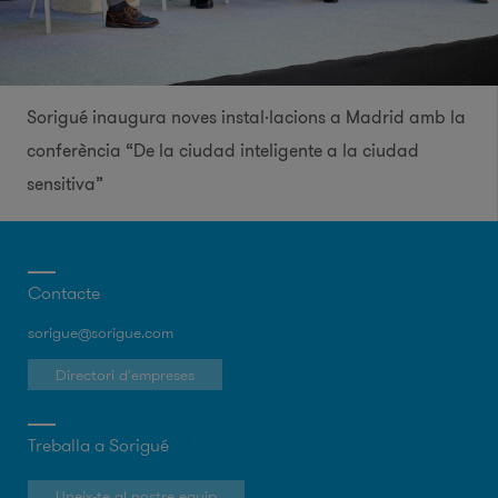
Sorigué inaugura noves instal·lacions a Madrid amb la
conferència “De la ciudad inteligente a la ciudad
sensitiva”
Contacte
sorigue@sorigue.com
Directori d'empreses
Treballa a Sorigué
Uneix-te al nostre equip