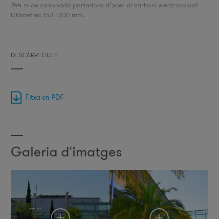
744 m de canonada portadora d’acer al carboni electrosoldat
Diàmetres 150 i 200 mm.
DESCÀRREGUES
Fitxa en PDF
Galeria d'imatges