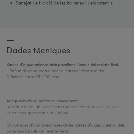
Sanejat de fixació de les baranes i dels laterals
Dades tècniques
Xarxes d’aigua calenta dels pavellons i locals del recinte firal.
4.968 m de canonada d’acer al carboni electrosoldat
Diàmetre entre 65 i 200 mm.
Adequació de col·lector de sanejament
Substitució de 185 m de col·lector enterrat en tub de PVC de
paret corrugada doble de 315mm.
Canonades d’acer preaïllades de les xarxes d’aigua calenta dels
pavellons i locals del recinte ferial