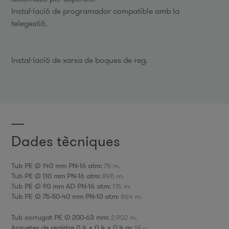
Instal·lació de programador compatible amb la
telegestió.
Instal·lació de xarxa de boques de reg.
Dades tècniques
Tub PE Ø 140 mm PN-16 atm:
75 m.
Tub PE Ø 110 mm PN-16 atm:
895 m.
Tub PE Ø 90 mm AD PN-16 atm:
176 m.
Tub PE Ø 75-50-40 mm PN-10 atm:
864 m.
Tub corrugat PE Ø 200-63 mm:
2.902 m.
Arquetes de registre 0,4 x 0,4 x 0,4 m:
18 u.