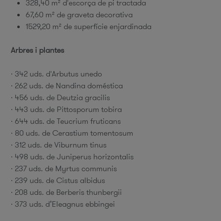
328,40 m² d'escorça de pi tractada
67,60 m² de graveta decorativa
1529,20 m² de superfície enjardinada
Arbres i plantes
· 342 uds. d'Arbutus unedo
· 262 uds. de Nandina doméstica
· 456 uds. de Deutzia gracilis
· 443 uds. de Pittosporum tobira
· 644 uds. de Teucrium fruticans
· 80 uds. de Cerastium tomentosum
· 312 uds. de Viburnum tinus
· 498 uds. de Juniperus horizontalis
· 237 uds. de Myrtus communis
· 239 uds. de Cistus albidus
· 208 uds. de Berberis thunbergii
· 373 uds. d’Eleagnus ebbingei