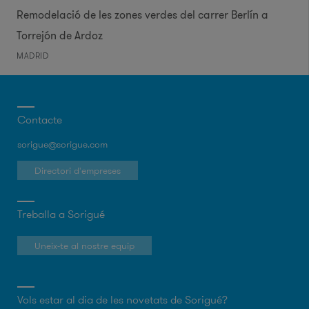
Remodelació de les zones verdes del carrer Berlín a
Torrejón de Ardoz
MADRID
Contacte
sorigue@sorigue.com
Directori d'empreses
Treballa a Sorigué
Uneix-te al nostre equip
Vols estar al dia de les novetats de Sorigué?