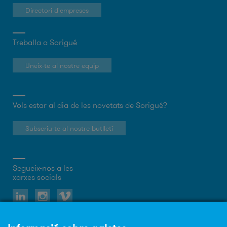
Directori d'empreses
Treballa a Sorigué
Uneix-te al nostre equip
Vols estar al dia de les novetats de Sorigué?
Subscriu-te al nostre butlletí
Segueix-nos a les
xarxes socials