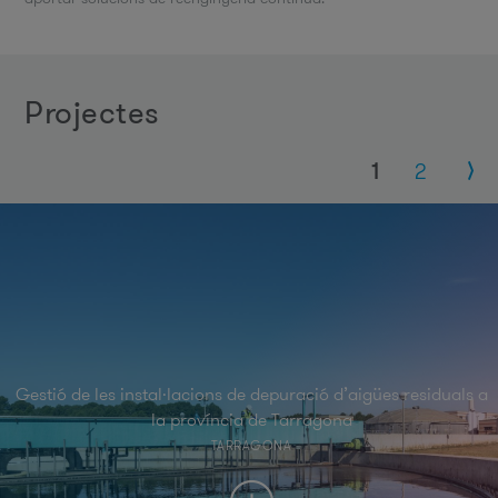
projectes
Pàgines
1
2
Gestió de les instal·lacions de depuració d’aigües residuals a
la província de Tarragona
TARRAGONA