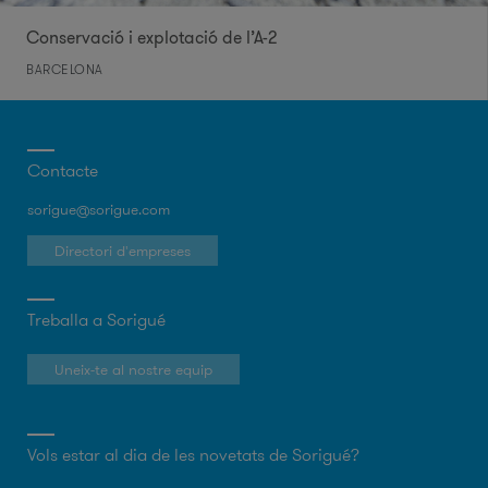
Conservació i explotació de l’A-2
BARCELONA
Contacte
sorigue@sorigue.com
Directori d'empreses
Treballa a Sorigué
Uneix-te al nostre equip
Vols estar al dia de les novetats de Sorigué?