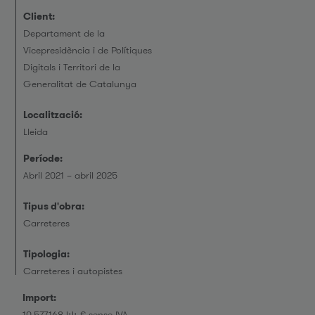
Client:
Departament de la
Vicepresidència i de Polítiques
Digitals i Territori de la
Generalitat de Catalunya
Localització:
Lleida
Període:
Abril 2021 – abril 2025
Tipus d'obra:
Carreteres
Tipologia:
Carreteres i autopistes
Import:
10.577.168,44 € sense IVA