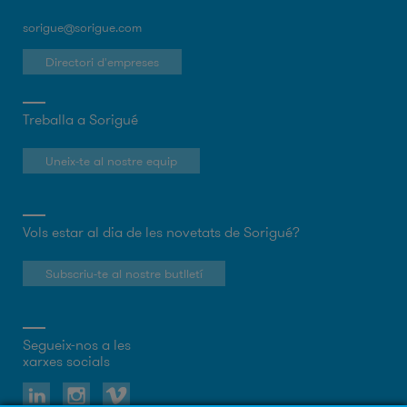
sorigue@sorigue.com
Directori d'empreses
Treballa a Sorigué
Uneix-te al nostre equip
Vols estar al dia de les novetats de Sorigué?
Subscriu-te al nostre butlletí
Segueix-nos a les
xarxes socials