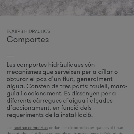
EQUIPS HIDRÀULICS
Comportes
Les comportes hidràuliques són
mecanismes que serveixen per a aïllar o
obturar el pas d’un fluït, generalment
aigua. Consten de tres parts: taulell, marc-
guia i accionament. Es dissenyen per a
diferents càrregues d’aigua i alçades
d’accionament, en funció dels
requeriments de la instal·lació.
Les
nostres comportes
poden ser elaborades en qualsevol tipus
de material i s’utilitzen en canals de transvasament d’aigua, de