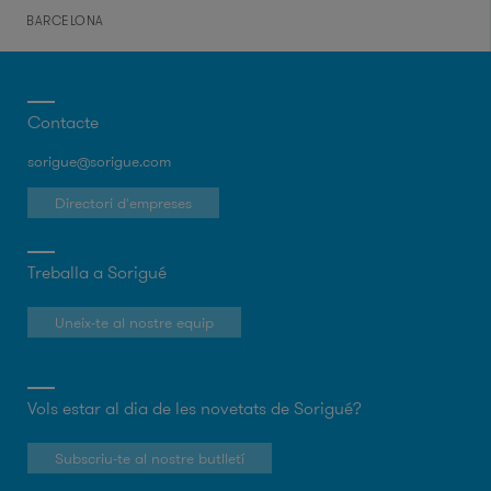
BARCELONA
Contacte
sorigue@sorigue.com
Directori d'empreses
Treballa a Sorigué
Uneix-te al nostre equip
Vols estar al dia de les novetats de Sorigué?
Subscriu-te al nostre butlletí