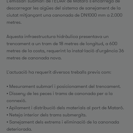
L'emissari submarí de l'EDAR de Mataró s'encarrega de
descarregar les aigües del sistema de sanejament de la
ciutat mitjançant una canonada de DN1000 mm a 2.000
metres.
Aquesta infraestructura hidràulica presentava un
trencament a un tram de 18 metres de longitud, a 600
metres de la costa, requerint la instal·lació d'urgència 36
metres de canonada nova.
L'actuació ha requerit diversos treballs previs com:
• Mesurament submarí i posicionament del trencament.
• Disseny de les peces i trams de canonada per a la
connexió.
• Apilament i distribució dels materials al port de Mataró.
• Neteja interior dels trams submergits.
• Sanejament dels extrems i eliminació de la canonada
deteriorada.