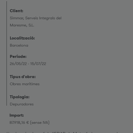
Client:
Simmar, Serveis Integrals del
Maresme, S.L.
Localització:
Barcelona
Període:
26/05/22 - 15/07/22
Tipus d'obra:
Obres marítimes
Tipologia:
Depuradores
Import:
87.918,16 € (sense IVA)