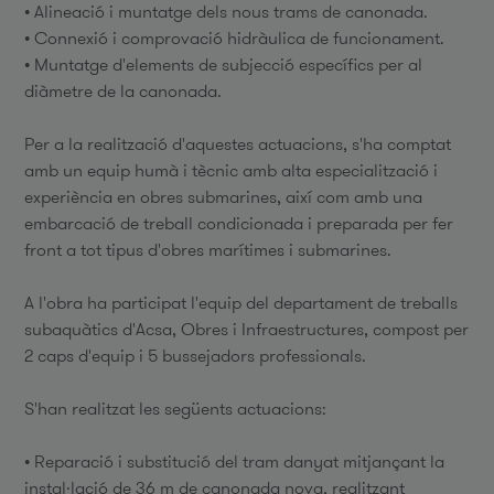
• Alineació i muntatge dels nous trams de canonada.
• Connexió i comprovació hidràulica de funcionament.
• Muntatge d'elements de subjecció específics per al
diàmetre de la canonada.
Per a la realització d'aquestes actuacions, s'ha comptat
amb un equip humà i tècnic amb alta especialització i
experiència en obres submarines, així com amb una
embarcació de treball condicionada i preparada per fer
front a tot tipus d'obres marítimes i submarines.
A l'obra ha participat l'equip del departament de treballs
subaquàtics d'Acsa, Obres i Infraestructures, compost per
2 caps d'equip i 5 bussejadors professionals.
S'han realitzat les següents actuacions:
• Reparació i substitució del tram danyat mitjançant la
instal·lació de 36 m de canonada nova, realitzant