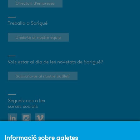
Directori d'empreses
Treballa a Sorigué
Uneix-te al nostre equip
Vols estar al dia de les novetats de Sorigué?
Subscriu-te al nostre butlletí
Segueix-nos a les
xarxes socials