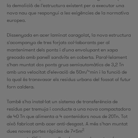
la demolició de l'estructura existent per a executar una
nova nau que respongui a les exigències de la normativa
europea.
Dissenyada en acer laminat caragolat, la nova estructura
s'acompanya de tres forjats col·laborants per al
manteniment dels ponts i d'una envolupant en xapa
grecada amb panell sandvitx en coberta. Paral·lelament
s'han muntat dos ponts grua semiautomàtics de 3,2 Tn
amb una velocitat d'elevació de 50m/*min i la funció de
la qual és transvasar els residus urbans del fossat al futur
forn caldera.
També s'ha instal·lat un sistema de transferència de
residus per tremuja i conducte a una nova compactadora
de 40 Tn que alimenta a 4 contenidors nous de 20Tn. Tot
això fabricat amb acer anti-desgast. A més s'han muntat
2
dues noves portes ràpides de 7x5m