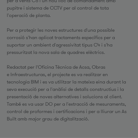
per a vents C5 i un nou lloc de comandament amb
pupitre i sistema de CCTV per al control de tota
l'operació de planta.
Per a protegir les noves estructures d'una possible
corrosió s'han aplicat tractaments específics per a
suportar un ambient d'agressivitat tipus C4 i s'ha
pressuritzat la nova sala de quadres elèctrics.
Redactat per l'Oficina Tècnica de Acsa, Obras
e Infraestructuras, el projecte es va realitzar en
tecnologia BIM i es va utilitzar la mateixa eina durant la
seva execució per a l'anàlisi de detalls constructius i la
presentació de noves alternatives i solucions al client.
També es va usar DO per a l'extracció de mesuraments,
control de proformes i certificacions i per a lliurar un As
Built amb major grau de digitalització.