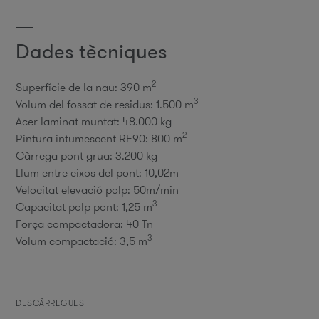
Dades tècniques
2
Superfície de la nau: 390 m
3
Volum del fossat de residus: 1.500 m
Acer laminat muntat: 48.000 kg
2
Pintura intumescent RF90: 800 m
Càrrega pont grua: 3.200 kg
Llum entre eixos del pont: 10,02m
Velocitat elevació polp: 50m/min
3
Capacitat polp pont: 1,25 m
Força compactadora: 40 Tn
3
Volum compactació: 3,5 m
DESCÀRREGUES