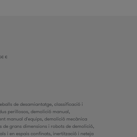
d
5€ €
c
reballs de desamiantatge, classificació i
idus perillosos, demolició manual,
c
ent manual d'equips, demolició mecànica
s de grans dimensions i robots de demolició,
a
als i en espais confinats, inertització i neteja