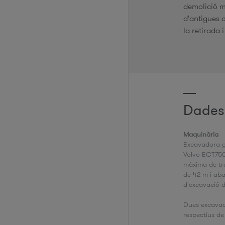
demolició me
d'antigues o
la retirada 
Dades
Maquinària
Excavadora g
Volvo ECT750E
màxima de tr
de 42 m i ab
d'excavació 
Dues excavad
respectius de 