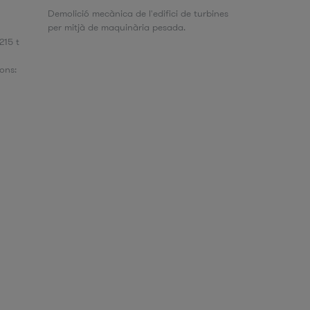
Demolició mecànica de l'edifici de turbines
per mitjà de maquinària pesada.
215 t
ons: