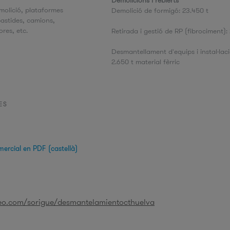
Demolicions i reblerts
molició, plataformes
Demolició de formigó: 23.450 t
bastides, camions,
res, etc.
Retirada i gestió de RP (fibrociment): 
Desmantellament d'equips i instal·laci
2.650 t material fèrric
ES
mercial en PDF (castellà)
meo.com/sorigue/desmantelamientocthuelva