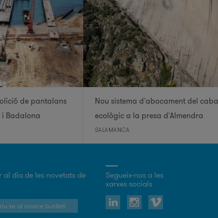
lició de pantalans
Nou sistema d'abocament del caba
s i Badalona
ecològic a la presa d'Almendra
SALAMANCA
r al dia de les novetats de
Segueix-nos a les
xarxes socials
iu-te al nostre butlletí