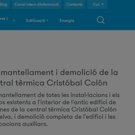
Blog
Canal intern d'informació
Contacte
Cat
Cast
res i
Edificació
Energia
Eng
F
o
mantellament i demolició de la
tral tèrmica Cristóbal Colón
m
ntellament de totes les instal·lacions i els
s existents a l'interior de l'antic edifici de
u
ines de la central tèrmica Cristóbal Colón
lva, i demolició completa de l'edifici i les
cacions auxiliars.
a