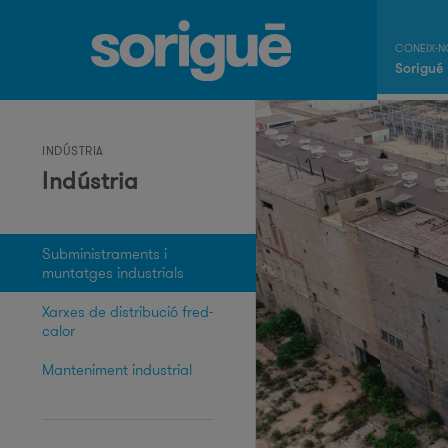
Sorigué
INDÚSTRIA
Indústria
Subministraments i
muntatges industrials
Xarxes de distribució fred-
calor
Manteniment industrial