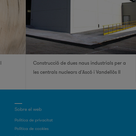
l
Construcció de dues naus industrials per a
les centrals nuclears d'Ascó i Vandellòs II
Sobre el web
Política de privacitat
Política de cookies