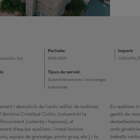
r
i
Període:
Import:
e
eración S.A.
2018-2019
1.529.695,7
ó:
Tipus de servei:
Subministraments i muntatges
e
industrials
r
ent i demolició de l'antic edifici de turbines
Es realitzen t
l tèrmica Cristóbal Colón, incloent-hi la
gestió de res
fibrociment (coberta i façanes), el
desballestam
ent d'equips auxiliars i instal·lacions
amb giratòrie
s, equips de greixatge, ponts grua, etc.) i la
treballs vertic