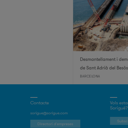
Desmantellament i demo
de Sant Adrià del Besò
BARCELONA
Contacte
Vols esta
Sorigué?
sorigue@sorigue.com
Subscr
Directori d'empreses