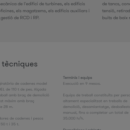
cànica de l'edifici de turbines, els edificis
de tancs, cond
ficines, els magatzems, els edificis auxiliars i
tensió, retira
i gestió de RCD i RP.
buits de baix r
 tècniques
Terminis i equips
iratòria de cadenes model
Execució en 9 mesos.
L de 110 t de pes. Alçada
eball amb braç de demolició
Equips de treball constituïts per pers
ast màxim amb braç
altament especialitzat en treballs de
de 28 m.
demolició, desamiantatge, desballes
manual, fins a completar un total de
ores de cadenes i pesos
35.000 h/h.
50 t i 35 t.