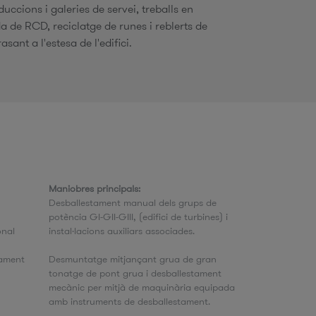
uccions i galeries de servei, treballs en
da de RCD, reciclatge de runes i reblerts de
asant a l'estesa de l'edifici.
Maniobres principals:
Desballestament manual dels grups de
potència GI-GII-GIII, (edifici de turbines) i
onal
instal·lacions auxiliars associades.
tament
Desmuntatge mitjançant grua de gran
tonatge de pont grua i desballestament
mecànic per mitjà de maquinària equipada
amb instruments de desballestament.