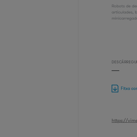
Robots de de
articulades, 
minicarregado
DESCÀRREGU
Fitxa co
https://vi