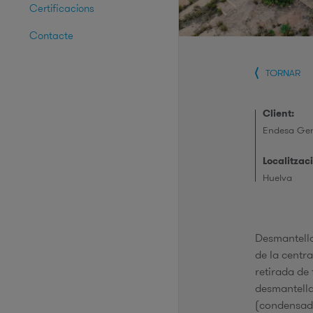
Certificacions
Contacte
TORNAR
Client:
Endesa Gen
Localitzaci
Huelva
Desmantellam
de la centra
retirada de 
desmantellam
(condensador