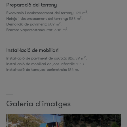
Preparació del terreny
3
Excavació i desbrossament del terreny:
125 m
.
2
Neteja i desbrossament del terreny:
588 m
.
2
Demolició de paviment:
609 m
.
2
Barrera vapor/estanquitat:
685 m
.
Instal·lació de mobiliari
2
Instal·lació de paviment de cautxú:
826,39 m
.
Instal·lació de mobiliari de jocs infantils:
42 u.
Instal·lació de tanques perimetrals:
186 m.
Galeria d'imatges