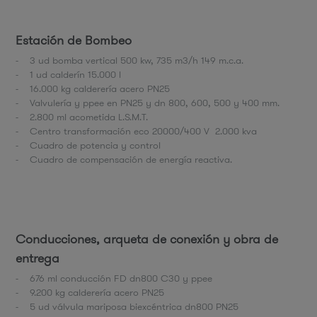
Estación de Bombeo
- 3 ud bomba vertical 500 kw, 735 m3/h 149 m.c.a.
- 1 ud calderín 15.000 l
- 16.000 kg calderería acero PN25
- Valvulería y ppee en PN25 y dn 800, 600, 500 y 400 mm.
- 2.800 ml acometida L.S.M.T.
- Centro transformación eco 20000/400 V 2.000 kva
- Cuadro de potencia y control
- Cuadro de compensación de energía reactiva.
Conducciones, arqueta de conexión y obra de
entrega
- 676 ml conducción FD dn800 C30 y ppee
- 9.200 kg calderería acero PN25
- 5 ud válvula mariposa biexcéntrica dn800 PN25