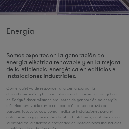
Energía
Somos expertos en la generación de
energía eléctrica renovable y en la mejora
de la eficiencia energética en edificios e
instalaciones industriales.
Con el objetivo de responder a la demanda por la
descarbonización y la racionalización del consumo energético,
en Sorigué desarrollamos proyectos de generación de energía
eléctrica renovable tanto con conexión a red a través de
parques fotovoltaicos, como mediante instalaciones para el
autoconsumo y generación distribuida. Además, contribuimos a
la mejora de la eficiencia energética en instalaciones industriales
y edificios de toda tipología.