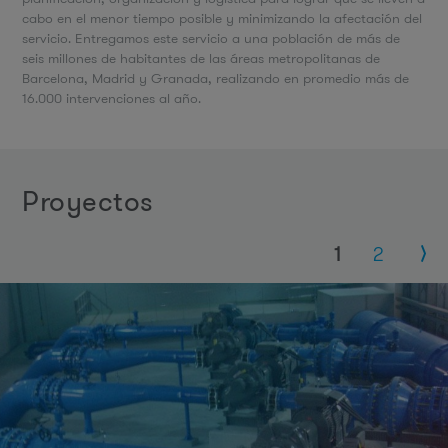
cabo en el menor tiempo posible y minimizando la afectación del
servicio. Entregamos este servicio a una población de más de
seis millones de habitantes de las áreas metropolitanas de
Barcelona, Madrid y Granada, realizando en promedio más de
16.000 intervenciones al año.
proyectos
Páginas
1
2