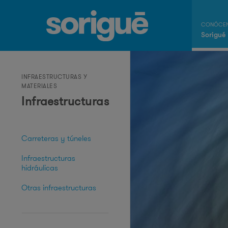
Sorigué
INFRAESTRUCTURAS Y
MATERIALES
Infraestructuras
Carreteras y túneles
Infraestructuras
hidráulicas
Otras infraestructuras