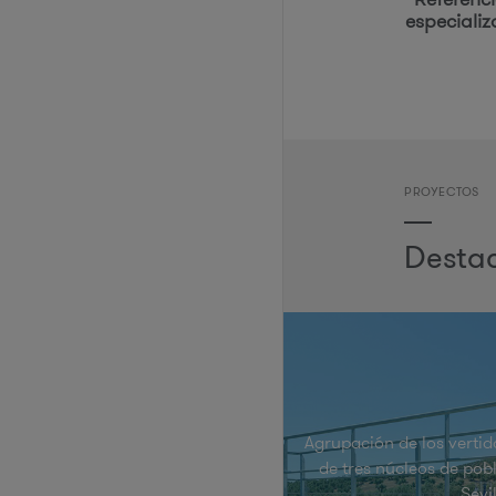
especializ
PROYECTOS
Desta
Agrupación de los vertid
de tres núcleos de pob
Sevi