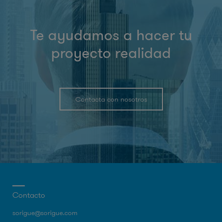
Te ayudamos a hacer tu
proyecto realidad
Contacta con nosotros
Contacto
sorigue@sorigue.com