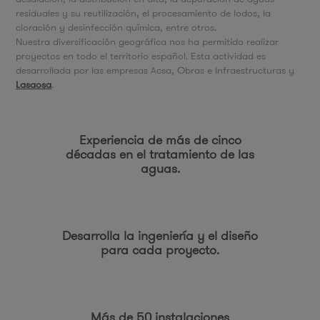
residuales y su reutilización, el procesamiento de lodos, la
cloración y desinfección química, entre otros.
Nuestra diversificación geográfica nos ha permitido realizar
proyectos en todo el territorio español. Esta actividad es
desarrollada por las empresas Acsa, Obras e Infraestructuras y
Lasaosa
.
Experiencia de más de cinco
décadas en el tratamiento de las
aguas.
Desarrolla la ingeniería y el diseño
para cada proyecto.
Más de 50 instalaciones