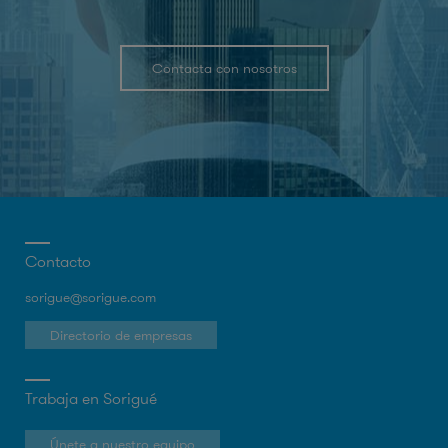
Contacta con nosotros
Contacto
sorigue@sorigue.com
Directorio de empresas
Trabaja en Sorigué
Únete a nuestro equipo