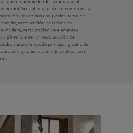
l estado en patios donde se mantuvo el
u
no cordobés existente, piezas de umbrales y
paración ejecutadas con piedra negra de
ardada, restauración de techos de
de madera, restauración de elementos
d
carpintería exterior, restauración de
iedra natural en patio principal y patio de
a
tauración y conservación de azulejos en el
ría.