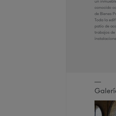
un inmueble
conocido co
de Bienes P
Toda la edi
patio de ac
trabajos de
instalacione
Galer