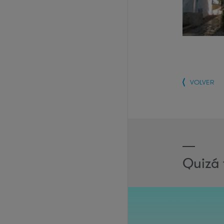
VOLVER
Quizá 