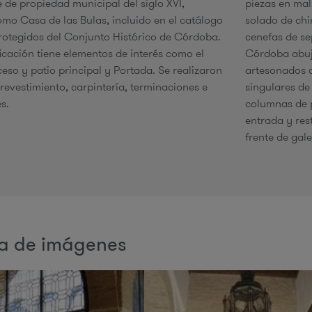
 de propiedad municipal del siglo XVI,
piezas ​en ma
mo Casa de las Bulas, incluido en el catálogo
solado de chi
rotegidos del Conjunto Histórico de Córdoba.
cenefas de se
e
ficación tiene elementos de interés como el
Córdoba abuj
ceso y patio principal y Portada. Se realizaron
artesonados 
 revestimiento, carpintería, terminaciones e
singulares de 
s.
columnas de p
entrada y res
frente de gale
ía de imágenes