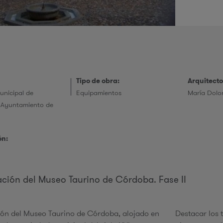
r
i
Tipo de obra:
Arquitecto
unicipal de
Equipamientos
María Dolor
 Ayuntamiento de
e
ón:
ación del Museo Taurino de Córdoba. Fase II
s
ión del Museo Taurino de Córdoba, alojado en
Destacar los 