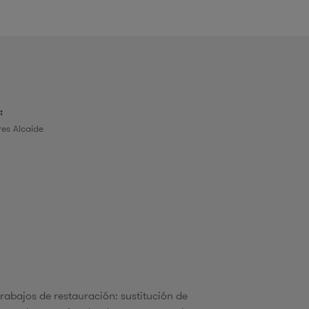
o
:
d
es Alcaide
b
ú
q
trabajos de restauración: sustitución de