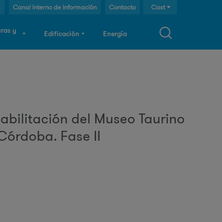
g
Canal interno de información
Contacto
Cast
Cat
uras y
Edificación
Energía
Eng
F
o
abilitación del Museo Taurino
Córdoba. Fase II
m
u
a