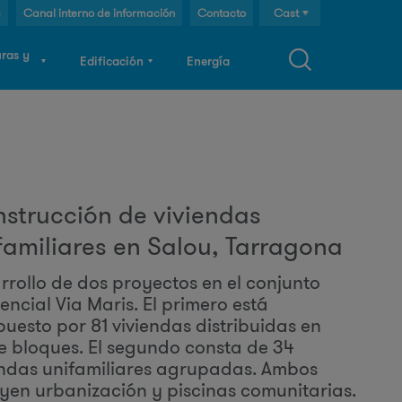
g
Canal interno de información
Contacto
Cast
Cat
uras y
Edificación
Energía
Eng
F
o
strucción de viviendas
familiares en Salou, Tarragona
m
rrollo de dos proyectos en el conjunto
encial Via Maris. El primero está
u
uesto por 81 viviendas distribuidas en
e bloques. El segundo consta de 34
endas unifamiliares agrupadas. Ambos
uyen urbanización y piscinas comunitarias.
a