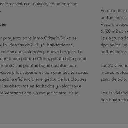
mejores vistas al paisaje, en un entorno
.
En otra parte
unifamiliares
e
ues
Resort, ocupa
6.120 m2 son 
r proyecto para Inmo CriteriaCaixa se
Las agrupaci
81 viviendas de 2, 3 y 4 habitaciones,
tipologías, un
s en dos comunidades y nueve bloques. La
unifamiliares
uenta con planta sótano, planta baja y dos
eriores. Las plantas bajas cuentan con
Las 20 vivien
ivados y las superiores con grandes terrazas.
interconectad
zado la eficiencia energética de los bloques
zona de ocio.
 las aberturas en fachadas y voladizos e
o ventanas con un mayor control de la
Las 14 vivien
dos hasta for