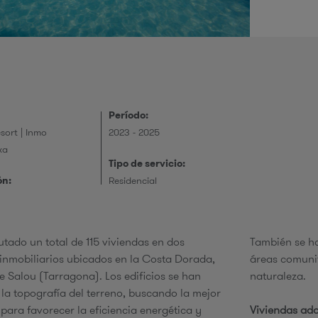
r
i
Período:
sort | Inmo
2023 - 2025
xa
e
Tipo de servicio:
ón:
Residencial
utado un total de 115 viviendas en dos
También se ha
 inmobiliarios ubicados en la Costa Dorada,
áreas comunit
s
e Salou (Tarragona). Los edificios se han
naturaleza.
la topografía del terreno, buscando la mejor
 para favorecer la eficiencia energética y
Viviendas ad