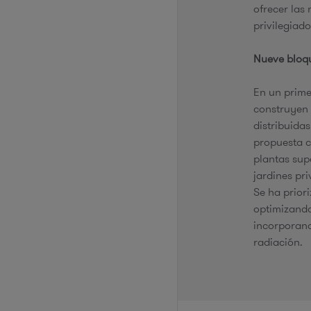
ofrecer las 
privilegiado
Nueve bloq
En un prime
construyen 
distribuida
propuesta c
plantas sup
jardines pr
Se ha priori
optimizando
incorporand
radiación.