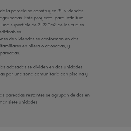
u
 de la parcela se construyen 34 viviendas
 agrupadas. Este proyecto, para Infinitum
 una superficie de 21.230m2 de los cuales
edificables.
d
ones de viviendas se conforman en dos
ifamiliares en hilera o adosadas, y
a
 pareadas.
das adosadas se dividen en dos unidades
as por una zona comunitaria con piscina y
das pareadas restantes se agrupan de dos en
mar siete unidades.