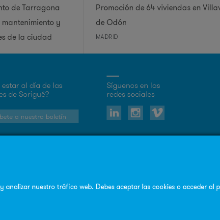
nto de Tarragona
Promoción de 64 viviendas en Villa
e mantenimiento y
de Odón​
es de la ciudad
MADRID
estar al día de las
Síguenos en las
s de Sorigué?
redes sociales
bete a nuestro boletín
© Copyright Sorigué 2026