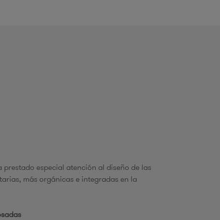
o
d
b
ú
 prestado especial atención al diseño de las
arias, más orgánicas e integradas en la
q
osadas