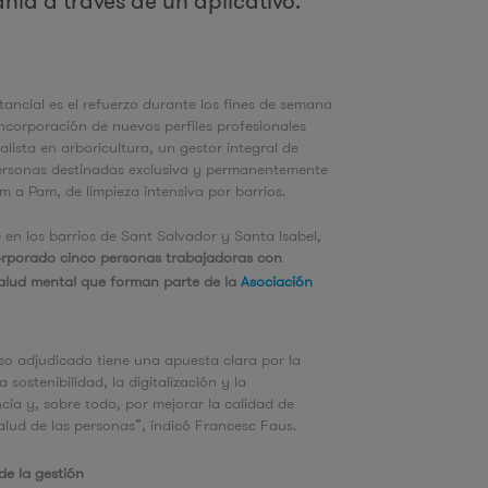
nía a través de un aplicativo.
u
ancial es el refuerzo durante los fines de semana
d
 incorporación de nuevos perfiles profesionales
lista en arboricultura, un gestor integral de
ersonas destinadas exclusiva y permanentemente
a
 a Pam, de limpieza intensiva por barrios.
 en los barrios de Sant Salvador y Santa Isabel,
orporado cinco personas trabajadoras con
salud mental que forman parte de la
Asociación
so adjudicado tiene una apuesta clara por la
la sostenibilidad, la digitalización y la
cia y, sobre todo, por mejorar la calidad de
salud de las personas”, indicó Francesc Faus.
de la gestión