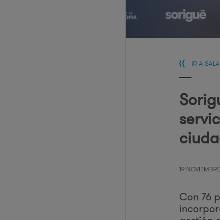
IR A SAL
Sorig
servi
ciud
19 NOVIEMBRE
Con 76 p
incorpor