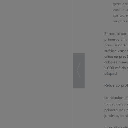
gran apu
verdes p
contra e
mucha il
El actual con
primeros cin
para acondic
sufrido vand
años se prev
árboles nuevo
4.000 m2 de s
césped
.
Refuerzo prof
La relación e
través de su
primera adju
jardines, co
El servicio d