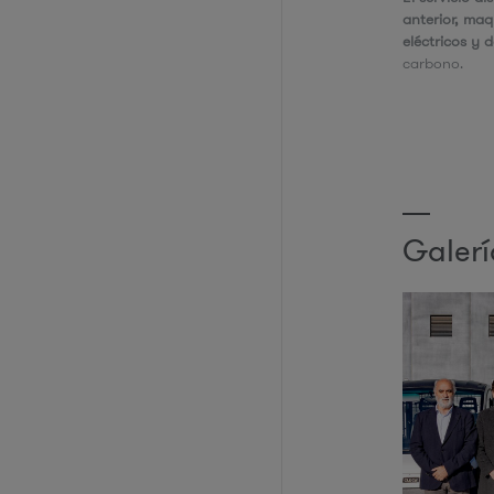
anterior, maq
eléctricos y 
carbono.
Galer