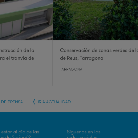
nstrucción de la
Conservación de zonas verdes de l
a el tranvía de
de Reus, Tarragona​
TARRAGONA
A DE PRENSA
IR A ACTUALIDAD
estar al día de las
Síguenos en las
s de Sorigué?
redes sociales