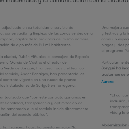
de incidencias y la comunicación con la ciudada
e
 adjudicado en su totalidad el servicio de
Una mejora sust
, conservación y limpieza de las zonas verdes de la
y festivos y la
ragona, capital de la provincia del mismo nombre,
como un especia
ción de algo más de 141 mil habitantes.
plagas y dos p
al programa Pam
 la ciudad, Rubén Viñuales; el consejero de Espacio
lermo García de Castro; el director de
Particularmente
ra Verde de Sorigué, Francesc Faus y el técnico
Sorigué ha inc
el servicio, Ander Benaiges, han presentado las
trastornos de 
l contrato vigente en una rueda de prensa
Aurora
.
las instalaciones de Sorigué en Tarragona.
“El concur
puntualizado que “con este contrato ganamos en
inclusión, 
rofesionalidad, transparencia y optimización de
transparen
 ha remarcado que el servicio incide directamente
vida y la 
icación del espacio público”.
Modernización 
arte, Francesc Faus, ha puesto en valor “la