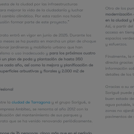
esta de la ciudad por las infraestructuras
Otro de los pun
ara mejorar la vida de la ciudadanía y luchar
modernización d
l cambio climático. Por esta razón nos hacía
en la ciudad y 
usión formar parte de este proyecto.”
Así, a partir de
acceso en tiemp
trato entró en vigor en junio de 2025. Durante los
espacios verdes
co meses se ha puesto en marcha un plan de choque
y esfuerzos.
ionar jardineras y mobiliario urbano que han
alismo o uso inadecuado y
para los próximos cuatro
Finalmente, la
é un plan de poda y plantación de hasta 350
directa gracias
s cada año, así como la mejora y planificación de
información sob
uperficies arbustivas y florales y 2.000 m2 de
detalles de los
Gracias a su am
esional
Sorigué puede g
buen estado de 
ntre la
ciudad de Tarragona
y el grupo Sorigué, a
agua potable, l
 empresa Ambitec, se remonta al año 2012 con la
zonas no ajard
dicación del mantenimiento de sus parques y
pavimentos de s
ntrato que se ha venido renovando periódicamente.
ispone de 76 personas, cinco más que en el período