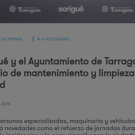
r
i
A DE PRENSA
IR A ACTUALIDAD
ué y el Ayuntamiento de Tarrag
e
cio de mantenimiento y limpieza
ad
 2025
s
ersonas especializadas, maquinaria y vehículos 
a novedades como el refuerzo de jornadas durant