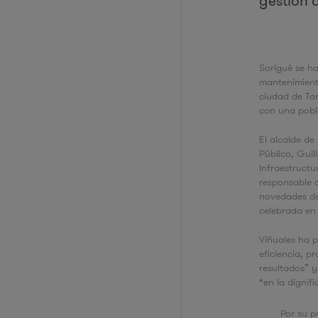
gestión 
Sorigué se ha
mantenimiento
ciudad de Tar
con una pobla
El alcalde de
Público, Guil
Infraestructu
responsable d
novedades de
celebrada en 
Viñuales ha 
eficiencia, p
resultados” y
“en la dignif
Por su p