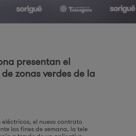
o
d
ona presentan el
 de zonas verdes de la
b
ú
eléctricos, el nuevo contrato
q
e los fines de semana, la tele