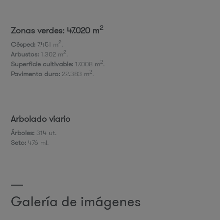
2
Zonas verdes: 47.020 m
2
Césped:
7.451 m
.
2
Arbustos:
1.302 m
.
2
Superficie cultivable:
17.008 m
.
2
Pavimento duro:
22.383 m
.
Arbolado viario
​Árboles:
314 ut.
Seto:
476 ml.
Galería de imágenes