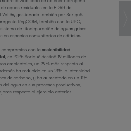
 sobre la viabilidad de obtener hidrógeno
r de aguas residuales en la EDAR de
 Vallès, gestionada también por Sorigué.
 proyecto RegCOM, también con la UPC,
 sistema de fitodepuración de aguas grises
se en espacios comunitarios de edificios.
u compromiso con la
sostenibilidad
tal
, en 2025 Sorigué destinó 19 millones de
sos ambientales, un 29% más respecto al
además ha reducido en un 13% la intensidad
ones de carbono, y ha aumentado en un 11%
ión del agua en sus procesos productivos,
ejoras respecto al ejercicio anterior.