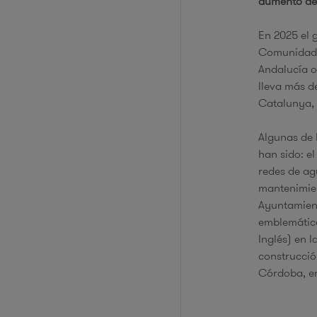
aumento de
En 2025 el 
Comunidad 
Andalucía 
lleva más d
Catalunya, 
Algunas de 
han sido: el
redes de agu
mantenimien
Ayuntamient
emblemático
Inglés) en l
construcció
Córdoba, en