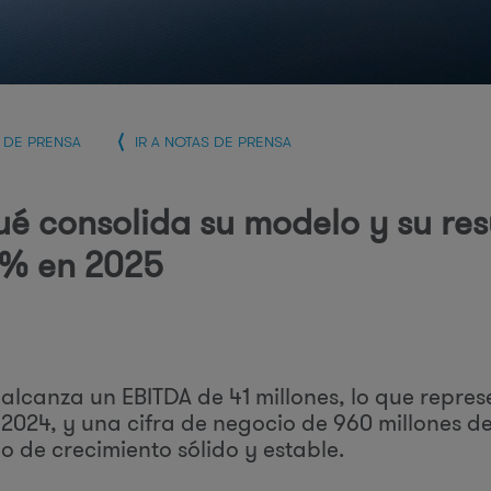
r
i
A DE PRENSA
IR A NOTAS DE PRENSA
ué consolida su modelo y su res
e
% en 2025
 alcanza un EBITDA de 41 millones, lo que repre
s
o 2024, y una cifra de negocio de 960 millones 
o de crecimiento sólido y estable.