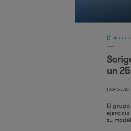
IR A SAL
Sorig
un 25
1 JUNIO 2026
El grupo
ejercici
su model