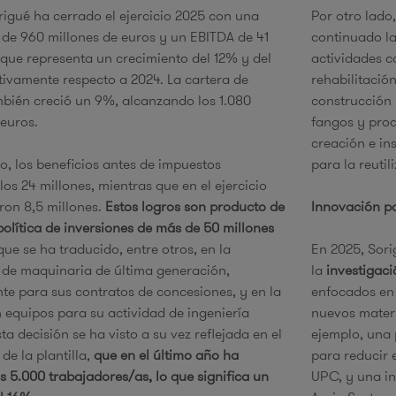
rigué ha cerrado el ejercicio 2025 con una
Por otro lado,
 de 960 millones de euros y un EBITDA de 41
continuado la
e
o que representa un crecimiento del 12% y del
actividades c
ivamente respecto a 2024. La cartera de
rehabilitació
bién creció un 9%, alcanzando los 1.080
construcción 
 euros.
fangos y prod
creación e ins
do, los beneficios antes de impuestos
para la reuti
os 24 millones, mientras que en el ejercicio
eron 8,5 millones.
Estos logros son producto de
Innovación pa
política de inversiones de más de 50 millones
 que se ha traducido, entre otros, en la
En 2025, Sor
 de maquinaria de última generación,
la
investigaci
te para sus contratos de concesiones, y en la
enfocados en 
n equipos para su actividad de ingeniería
nuevos materi
ta decisión se ha visto a su vez reflejada en el
ejemplo, una 
de la plantilla,
que en el último año ha
para reducir e
s 5.000 trabajadores/as, lo que significa un
UPC, y una in