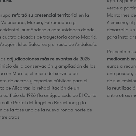
l 16%.
Apria Systems
verde a parti
grupo
reforzó su presencial territorial
en la
Montornès del
Valenciana, Murcia, Extremadura y
Asimismo, el
occidental, sumándose a comunidades donde
desarrolla un
e cuatro décadas de trayectoria como Madrid,
para instalar
Aragón, Islas Baleares y el resto de Andalucía.
Respecto a s
las
adjudicaciones más relevantes
de 2025
medioambien
 inicio de la conservación y ampliación de las
euros a recur
a en Murcia; el inicio del servicio de
año pasado, 
to de aceras y espacios públicos para el
de sus emisi
o de Alicante; la rehabilitación de un
la reutilizac
 edificio de 1926 (la antigua sede de El Corte
entre otras m
a calle Portal del Ángel en Barcelona; y la
n de la fase uno de la nueva ronda norte de
tre otros.