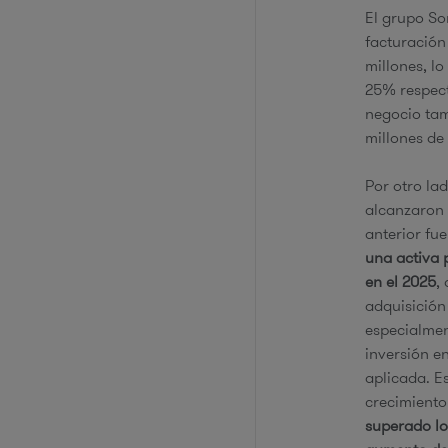
El grupo So
facturación
millones, l
25% respect
negocio tam
millones de
Por otro la
alcanzaron l
anterior fu
una activa 
en el 2025
,
adquisición
especialmen
inversión e
aplicada. Es
crecimiento 
superado lo