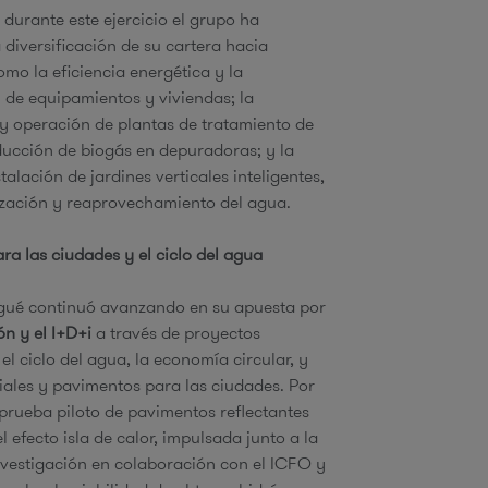
u
 durante este ejercicio el grupo ha
 diversificación de su cartera hacia
omo la eficiencia energética y la
n de equipamientos y viviendas; la
d
y operación de plantas de tratamiento de
ucción de biogás en depuradoras; y la
a
talación de jardines verticales inteligentes,
lización y reaprovechamiento del agua.
ra las ciudades y el ciclo del agua
igué continuó avanzando en su apuesta por
ón y el I+D+i
a través de proyectos
el ciclo del agua, la economía circular, y
ales y pavimentos para las ciudades. Por
prueba piloto de pavimentos reflectantes
l efecto isla de calor, impulsada junto a la
vestigación en colaboración con el ICFO y