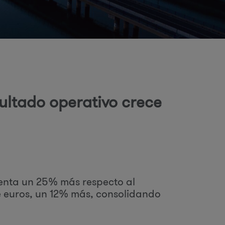
o
d
ultado operativo crece
b
ú
senta un 25% más respecto al
de euros, un 12% más, consolidando
q