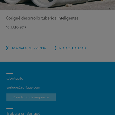
Sorigué desarrolla tuberías inteligentes
16 JULIO 2019
IR A SALA DE PRENSA
IR A ACTUALIDAD
Contacto
sorigue@sorigue.com
Directorio de empresas
Trabaja en Sorigué