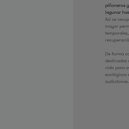
piñoneros y
lagunar has
Así se recu
mayor perm
temporales,
recuperació
De forma c
destinadas 
nido para a
ecológicos 
autóctonas