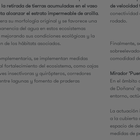
 la retirada de tierras acumuladas en el vaso
de velocidad
ta alcanzar el estrato impermeable de arcilla
.
conectividad 
pera su morfología original y se favorece una
rodado.
anencia del agua en estos ecosistemas
 mejorando sus condiciones ecológicas y la
n de los hábitats asociados.
Finalmente, 
sobreelevados
omplementaria, se implementan medidas
comodidad de
al fortalecimiento del ecosistema, como cajas
ves insectívoras y quirópteros, corredores
Mirador ‘Pue
entre lagunas y fomento de praderas
En el ámbito 
.
de Doñana’ qu
entorno, act
La actuación 
a la cubierta 
espacio de de
medidas de p