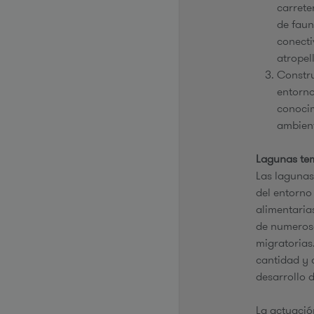
carrete
de faun
conecti
atropel
Constru
entorno
conocim
ambient
Lagunas te
Las laguna
del entorn
alimentaria
de numerosa
migratorias
cantidad y 
desarrollo 
La actuació