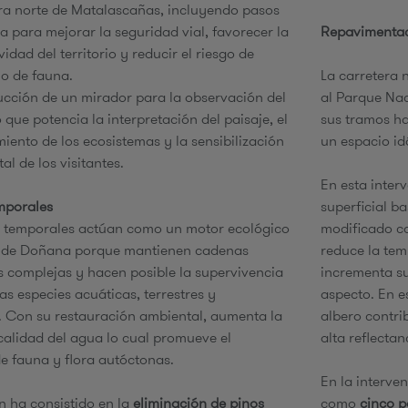
ra norte de Matalascañas, incluyendo pasos
a para mejorar la seguridad vial, favorecer la
Repavimentac
vidad del territorio y reducir el riesgo de
lo de fauna.
La carretera 
cción de un mirador para la observación del
al Parque Nac
 que potencia la interpretación del paisaje, el
sus tramos ha
iento de los ecosistemas y la sensibilización
un espacio id
al de los visitantes.
En esta inter
mporales
superficial b
s temporales actúan como un motor ecológico
modificado co
o de Doñana porque mantienen cadenas
reduce la tem
s complejas y hacen posible la supervivencia
incrementa su
s especies acuáticas, terrestres y
aspecto. En e
. Con su restauración ambiental, aumenta la
albero contri
calidad del agua lo cual promueve el
alta reflectan
de fauna y flora autóctonas.
En la interve
n ha consistido en la
eliminación de pinos
como
cinco p