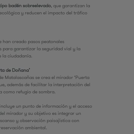
 tipo badén sobreelevado
, que garantizan la
ecológica y reducen el impacto del tráfico
se han creado pasos peatonales
 para garantizar la seguridad vial y la
 la ciudadanía.
rta de Doñana’
de Matalascañas se crea el mirador ‘Puerta
e, además de facilitar la interpretación del
úa como refugio de sombra.
incluye un punto de información y el acceso
del mirador y su objetivo es integrar un
scanso y observación paisajística con
reservación ambiental.