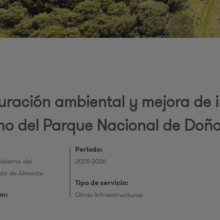
r
i
uración ambiental y mejora de i
e
no del Parque Nacional de Doñ
Período:
bierno del
2025-2026
to de Almonte
s
Tipo de servicio:
ón:
Otras infraestructuras