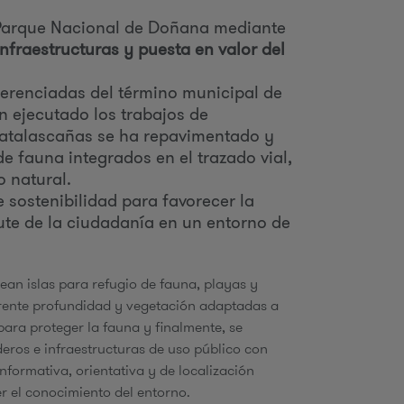
u
l Parque Nacional de Doñana mediante
nfraestructuras y puesta en valor del
ferenciadas del término municipal de
d
 ejecutado los trabajos de
Matalascañas se ha repavimentado y
a
de fauna integrados en el trazado vial,
o natural.
 sostenibilidad para favorecer la
frute de la ciudadanía en un entorno de
ean islas para refugio de fauna, playas y
rente profundidad y vegetación adaptadas a
ara proteger la fauna y finalmente, se
deros e infraestructuras de uso público con
informativa, orientativa y de localización
r el conocimiento del entorno.