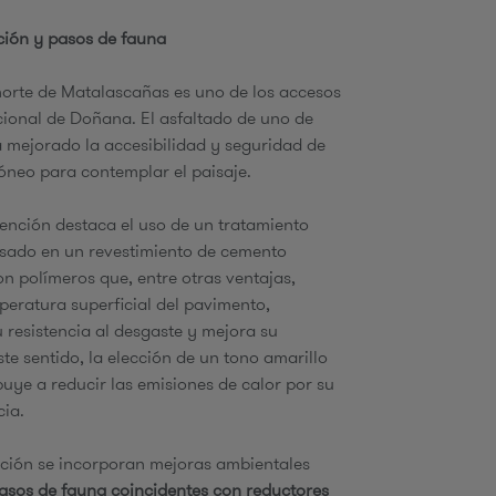
ión y pasos de fauna
norte de Matalascañas es uno de los accesos
ional de Doñana. El asfaltado de uno de
 mejorado la accesibilidad y seguridad de
óneo para contemplar el paisaje.
vención destaca el uso de un tratamiento
asado en un revestimiento de cemento
n polímeros que, entre otras ventajas,
peratura superficial del pavimento,
 resistencia al desgaste y mejora su
ste sentido, la elección de un tono amarillo
buye a reducir las emisiones de calor por su
cia.
nción se incorporan mejoras ambientales
asos de fauna coincidentes con reductores