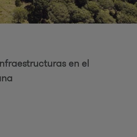
o
d
nfraestructuras en el
ana
b
ú
q