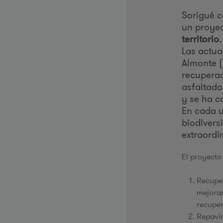
Sorigué c
un proye
territorio
.
Las actua
Almonte (
recuperac
asfaltado
y se ha c
En cada u
biodiversi
extraordi
El proyecto 
Recuper
mejorar
recuper
Repavim