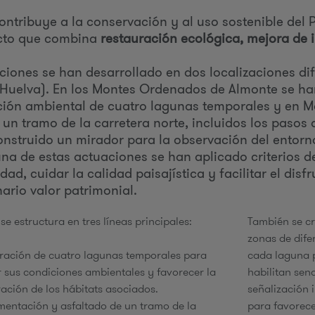
ontribuye a la conservación y al uso sostenible de
cto que combina
restauración ecológica, mejora de i
e
ciones se han desarrollado en dos localizaciones di
Huelva). En los Montes Ordenados de Almonte se han
ión ambiental de cuatro lagunas temporales y en 
 un tramo de la carretera norte, incluidos los pasos 
onstruido un mirador para la observación del entorn
na de estas actuaciones se han aplicado criterios de
dad, cuidar la calidad paisajística y facilitar el dis
nario valor patrimonial.
se estructura en tres líneas principales:
También se cr
zonas de dife
ación de cuatro lagunas temporales para
cada laguna p
 sus condiciones ambientales y favorecer la
habilitan sen
ación de los hábitats asociados.
señalización 
entación y asfaltado de un tramo de la
para favorece