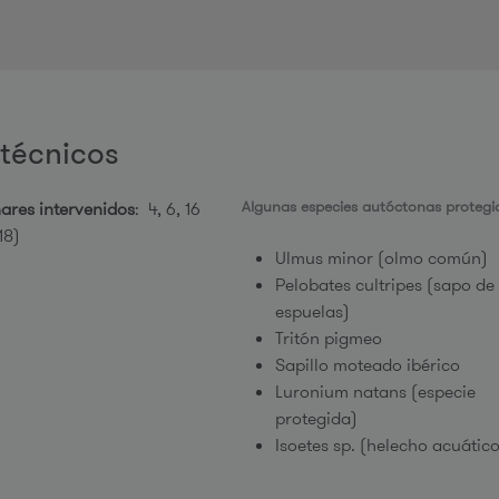
técnicos
Algunas especies autóctonas protegi
ares intervenidos
: 4, 6, 16
18)
Ulmus minor (olmo común)
Pelobates cultripes (sapo de
espuelas)
Tritón pigmeo
Sapillo moteado ibérico
Luronium natans (especie
protegida)
Isoetes sp. (helecho acuátic