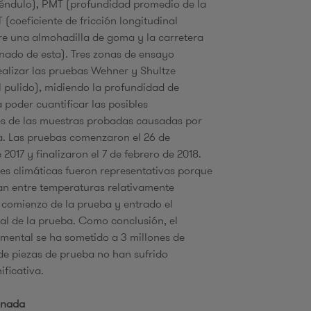
péndulo), PMT (profundidad promedio de la
u
 (coeficiente de fricción longitudinal
e una almohadilla de goma y la carretera
enado de esta). Tres zonas de ensayo
ealizar las pruebas Wehner y Shultze
d
al pulido), midiendo la profundidad de
 poder cuantificar las posibles
a
s de las muestras probadas causadas por
a. Las pruebas comenzaron el 26 de
2017 y finalizaron el 7 de febrero de 2018.
es climáticas fueron representativas porque
n entre temperaturas relativamente
 comienzo de la prueba y entrado el
inal de la prueba. Como conclusión, el
imental se ha sometido a 3 millones de
de piezas de prueba no han sufrido
ificativa.
enada