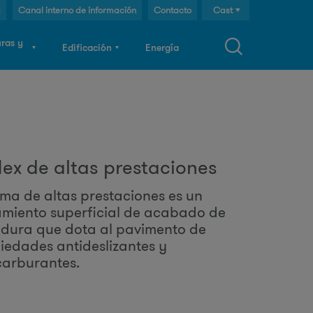
g
Canal interno de información
Contacto
Cast
Cat
uras y
Edificación
Energía
Eng
F
o
flex de altas prestaciones
ema de altas prestaciones es un
m
amiento superficial de acabado de
dura que dota al pavimento de
u
iedades antideslizantes y
carburantes.
a