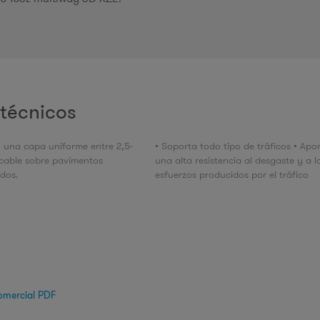
técnicos
n una capa uniforme entre 2,5-
• Soporta todo tipo de tráficos • Apo
icable sobre pavimentos
una alta resistencia al desgaste y a l
idos.
esfuerzos producidos por el tráfico
omercial PDF