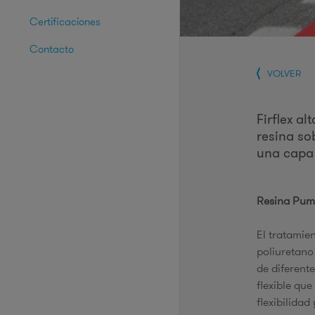
Certificaciones
Contacto
VOLVER
Firflex a
resina so
una capa
Resina Pu
El tratamie
poliuretano
de diferente
flexible qu
flexibilidad