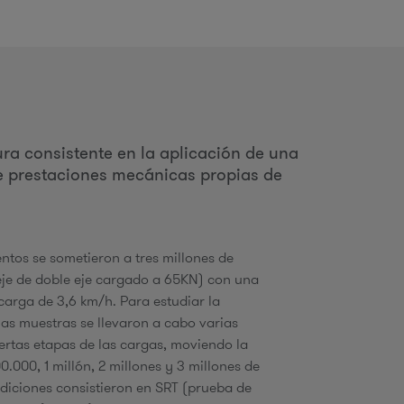
o
ura consistente en la aplicación de una
d
me prestaciones mecánicas propias de
b
entos se sometieron a tres millones de
je de doble eje cargado a 65KN) con una
ú
carga de 3,6 km/h. Para estudiar la
las muestras se llevaron a cabo varias
ertas etapas de las cargas, moviendo la
.000, 1 millón, 2 millones y 3 millones de
q
ediciones consistieron en SRT (prueba de