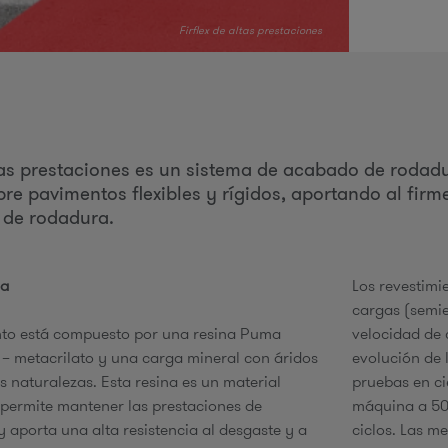
r
Firflex de altas prestaciones
i
ltas prestaciones es un sistema de acabado de rodad
bre pavimentos flexibles y rígidos, aportando al fir
 de rodadura.
e
ma
Los revestimi
cargas (semie
nto está compuesto por una resina Puma
velocidad de 
 – metacrilato y una carga mineral con áridos
evolución de 
s
s naturalezas. Esta resina es un material
pruebas en ci
e permite mantener las prestaciones de
máquina a 500
 y aporta una alta resistencia al desgaste y a
ciclos. Las m