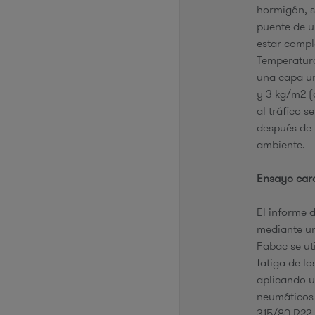
hormigón, s
puente de 
estar compl
Temperatura
una capa un
y 3 kg/m2 (
al tráfico s
después de 
ambiente.
Ensayo cara
El informe 
mediante u
Fabac se ut
fatiga de l
aplicando u
neumáticos 
315/80 R22-