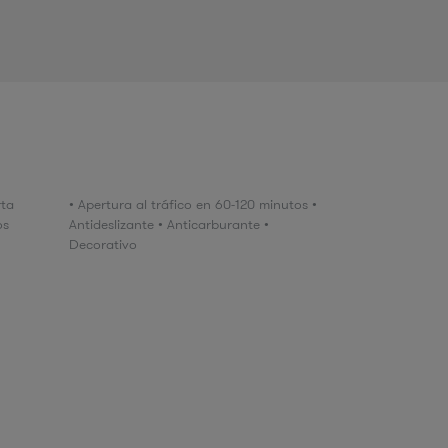
rta
• Apertura al tráfico en 60-120 minutos •
os
Antideslizante • Anticarburante •
Decorativo