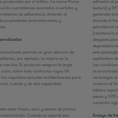
os producidos por el tráfico. La resina Puma
adhesión al 
olución a problemas asociados a vertidos y
textura) y DFT
roblemas de adherencia, dotando al
generado entr
e
e propiedades anticarburantes y
durante el fr
tes.
permitieron r
(resistencia 
sonalizados
desgaste para
degradacione
ersonalizado permite un gran abanico de
esta patologí
mitiendo, por ejemplo, la mejora en la
septiembre de 
de carriles. El producto asegura la larga
Las condicion
 color, sobre todo contra los rayos UV.
se encontraba
los requisitos actuales antideslizantes para
veraniegas al
tonal, rodado y de alta capacidad.
invierno al f
tablero exper
pasos y 9/10 
variación sign
ebe estar limpio, seco y exento de polvos,
contaminación. Cuando el soporte sea
Ensayo de fr