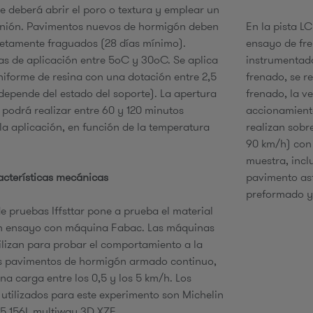
e deberá abrir el poro o textura y emplear un
unión. Pavimentos nuevos de hormigón deben
En la pista L
etamente fraguados (28 días mínimo).
ensayo de fr
s de aplicación entre 5ºC y 30ºC. Se aplica
instrumentado
iforme de resina con una dotación entre 2,5
frenado, se r
depende del estado del soporte). La apertura
frenado, la v
e podrá realizar entre 60 y 120 minutos
accionamiento
la aplicación, en función de la temperatura
realizan sobr
90 km/h) con 
muestra, incl
cterísticas mecánicas
pavimento asfá
preformado y 
de pruebas Iffsttar pone a prueba el material
n ensayo con máquina Fabac. Las máquinas
ilizan para probar el comportamiento a la
os pavimentos de hormigón armado continuo,
na carga entre los 0,5 y los 5 km/h. Los
utilizados para este experimento son Michelin
5 156L multiway 3D XZE.