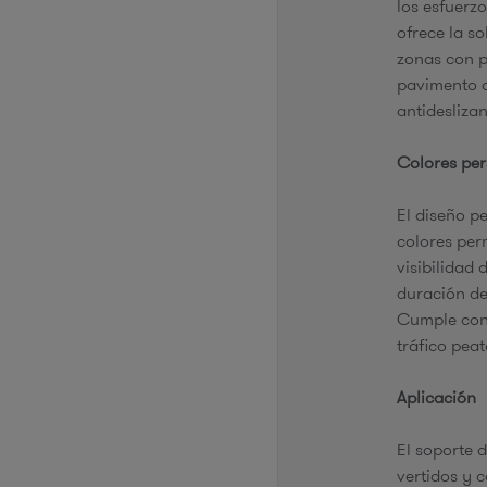
los esfuerz
ofrece la s
zonas con p
pavimento d
antideslizan
Colores per
El diseño p
colores per
visibilidad 
duración de
Cumple con 
tráfico pea
Aplicación
El soporte d
vertidos y 