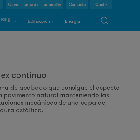
g
Canal interno de información
Contacto
Cast
Cat
uras y
Edificación
Energía
Eng
F
o
flex continuo
ema de acabado que consigue el aspecto
m
n pavimento natural manteniendo las
taciones mecánicas de una capa de
u
dura asfáltica.
a