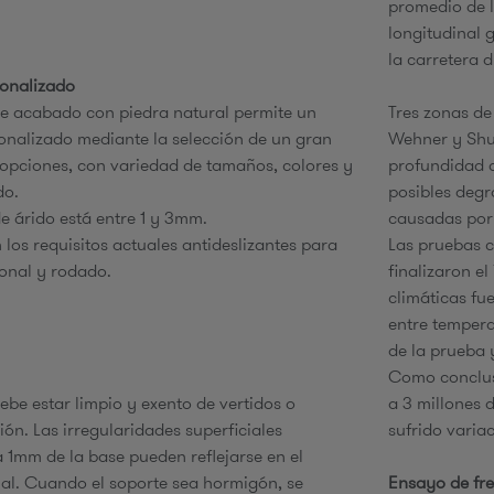
promedio de l
longitudinal 
la carretera d
e
sonalizado
de acabado con piedra natural permite un
Tres zonas de
onalizado mediante la selección de un gran
Wehner y Shul
opciones, con variedad de tamaños, colores y
profundidad d
do.
posibles deg
e árido está entre 1 y 3mm.
causadas por
los requisitos actuales antideslizantes para
Las pruebas c
tonal y rodado.
finalizaron el
climáticas fu
entre tempera
de la prueba y
Como conclusi
ebe estar limpio y exento de vertidos o
a 3 millones 
ón. Las irregularidades superficiales
sufrido variac
a 1mm de la base pueden reflejarse en el
al. Cuando el soporte sea hormigón, se
Ensayo de fr