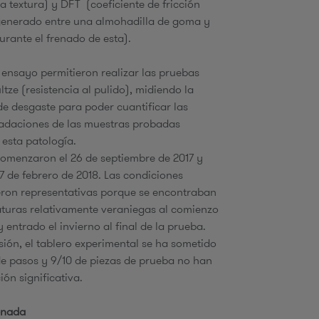
a textura) y DFT (coeficiente de fricción
u
generado entre una almohadilla de goma y
urante el frenado de esta).
 ensayo permitieron realizar las pruebas
d
tze (resistencia al pulido), midiendo la
e desgaste para poder cuantificar las
a
radaciones de las muestras probadas
 esta patología.
omenzaron el 26 de septiembre de 2017 y
 7 de febrero de 2018. Las condiciones
eron representativas porque se encontraban
turas relativamente veraniegas al comienzo
 entrado el invierno al final de la prueba.
ón, el tablero experimental se ha sometido
de pasos y 9/10 de piezas de prueba no han
ión significativa.
enada