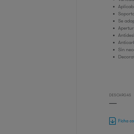
Aplicab
Soporta
Se adap
Apertur
Antides
Anticar
Sin nec
Decora
DESCARGAS
Ficha c