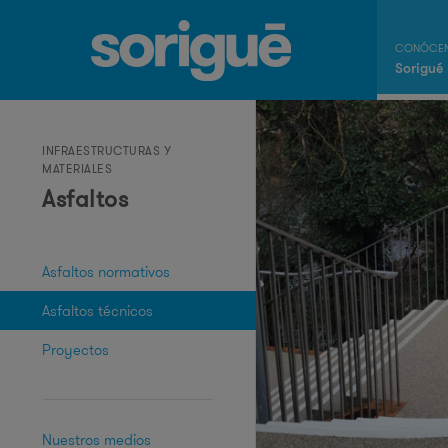
Sorigué
INFRAESTRUCTURAS Y
MATERIALES
Asfaltos
Asfaltos normativos
Asfaltos técnicos
Proyectos
Nuestros medios