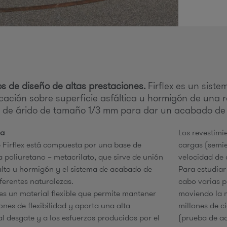
r
i
s de diseño de altas prestaciones.
Firflex es un sist
ocación sobre superficie asfáltica u hormigón de una r
 de árido de tamaño 1/3 mm para dar un acabado de pi
e
ma
Los revestimi
e Firflex está compuesta por una base de
cargas (semie
 poliuretano – metacrilato, que sirve de unión
velocidad de
falto u hormigón y el sistema de acabado de
Para estudiar
ferentes naturalezas.
cabo varias p
s
 es un material flexible que permite mantener
moviendo la m
ones de flexibilidad y aporta una alta
millones de c
al desgate y a los esfuerzos producidos por el
(prueba de a