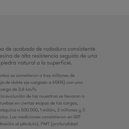
o
ema de acabado de rodadura consistente
d
esina de alta resistencia seguido de una
edra natural a la superficie.
entos se sometieron a tres millones de
b
je de doble eje cargado a 65KN) con una
 carga de 3,6 km/h.
ú
 la evolución de las muestras se llevaron a
ruebas en ciertas etapas de las cargas,
áquina a 500.000, 1 millón, 2 millones y 3
iclos. Las mediciones consistieron en SRT
q
dhesión al péndulo), PMT (profundidad