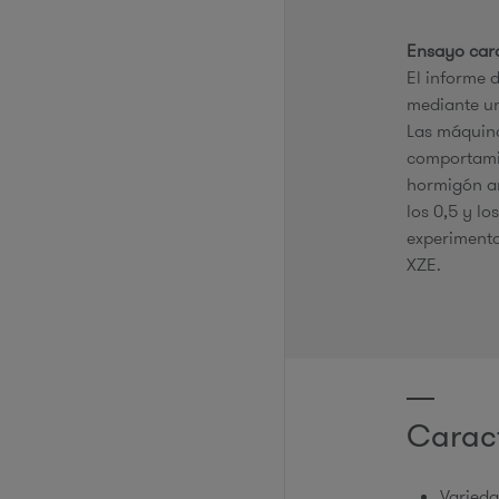
Ensayo car
El informe 
mediante u
Las máquina
comportamie
hormigón a
los 0,5 y lo
experimento
XZE.
Caract
Varieda