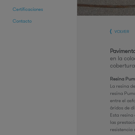
Certificaciones
Contacto
VOLVER
Pavimento
en la col
cobertura
Resina Pu
La resina d
resina Puma
entre el as
áridos de di
Esta resina
las prestaci
resistencia 