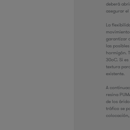
deberá abri
asegurar el
La flexibili
movimientos
garantizar q
las posibles
hormigón. T
30ºC. Si es
textura par
existente.
A continuaci
resina PUMA
de los árido
tráfico se p
colocación,