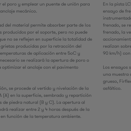
r el poro y emplear un puente de unión para
En la pista L
 anclaje mecánico.
ensayo de fr
instrumentado
dad del material permite absorber parte de los
frenado, se r
 producidos por el soporte, pero no puede
frenado, la v
ue no se reflejen en superficie la totalidad de
accionamiento
 grietas producidas por la retracción del
realizan sobr
emperaturas de aplicación entre 5ºC y
90 km/h) con
 necesario se realizará la apertura de poro o
a optimizar el anclaje con el pavimento
Los ensayos s
una muestra d
grueso, Firfl
ón, se procede al vertido y nivelación de la
asfáltico.
 (A) en la superficie, sembrado y repartición
s de piedra natural (B y C). La apertura al
odrá realizar entre 2 y 4 horas después de la
 en función de la temperatura ambiente.