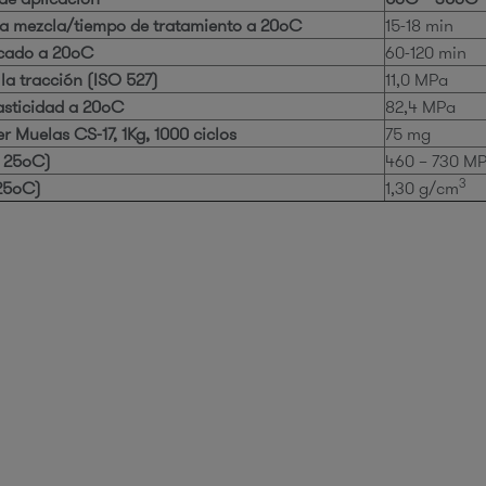
la mezcla/tiempo de tratamiento a 20ºC
15-18 min
cado a 20ºC
60-120 min
 la tracción (ISO 527)
11,0 MPa
asticidad a 20ºC
82,4 MPa
r Muelas CS-17, 1Kg, 1000 ciclos
75 mg
a 25ºC)
460 – 730 MP
3
25ºC)
1,30 g/cm