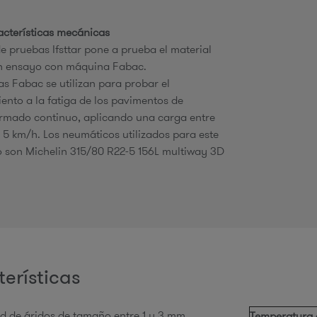
acterísticas mecánicas
de pruebas Ifsttar pone a prueba el material
n ensayo con máquina Fabac.
s Fabac se utilizan para probar el
nto a la fatiga de los pavimentos de
rmado continuo, aplicando una carga entre
s 5 km/h. Los neumáticos utilizados para este
 son Michelin 315/80 R22-5 156L multiway 3D
erísticas
d de áridos de tamaño entre 1 y 3 mm
Temperatura 