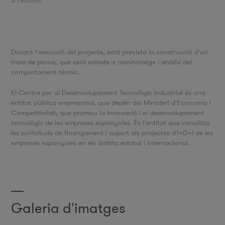
a l'entorn.
Durant l'execució del projecte, està prevista la construcció d'un
tram de prova, que serà sotmès a monitoratge i anàlisi del
comportament tèrmic.
El Centre per al Desenvolupament Tecnològic Industrial és una
entitat pública empresarial, que depèn del Ministeri d'Economia i
Competitivitat, que promou la innovació i el desenvolupament
tecnològic de les empreses espanyoles. És l'entitat que canalitza
les sol·licituds de finançament i suport als projectes d'I+D+i de les
empreses espanyoles en els àmbits estatal i internacional.
Galeria d'imatges