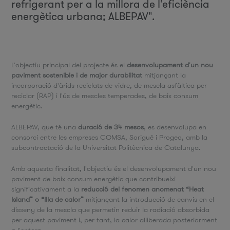
refrigerant per a la millora de l'eficiència
energètica urbana; ALBEPAV".
L'objectiu principal del projecte és el
desenvolupament d'un nou
paviment sostenible i de major durabilitat
mitjançant la
incorporació d'àrids reciclats de vidre, de mescla asfàltica per
reciclar (RAP) i l'ús de mescles temperades, de baix consum
energètic.
ALBEPAV, que té una
duració de 34 mesos
, es desenvolupa en
consorci entre les empreses COMSA, Sorigué i Progeo, amb la
subcontractació de la Universitat Politècnica de Catalunya.
Amb aquesta finalitat, l'objectiu és el desenvolupament d'un nou
paviment de baix consum energètic que contribueixi
significativament a la
reducció del fenomen anomenat “Heat
Island” o “Illa de calor”
mitjançant la introducció de canvis en el
disseny de la mescla que permetin reduir la radiació absorbida
per aquest paviment i, per tant, la calor alliberada posteriorment