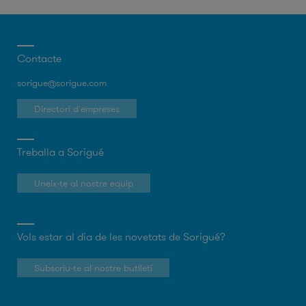
Contacte
sorigue@sorigue.com
Directori d'empreses
Treballa a Sorigué
Uneix-te al nostre equip
Vols estar al dia de les novetats de Sorigué?
Subscriu-te al nostre butlletí