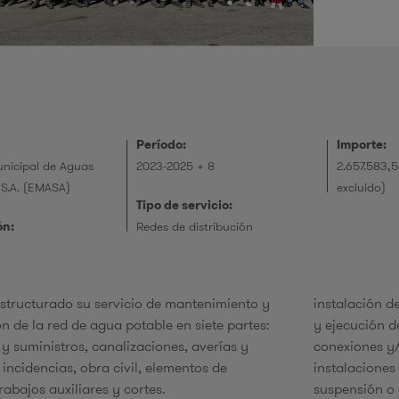
r
i
Período:
Importe:
nicipal de Aguas
2023-2025 + 8
2.657.583,5
 S.A. (EMASA)
excluido)
e
Tipo de servicio:
ón:
Redes de distribución
tructurado su servicio de mantenimiento y
instalación d
n de la red de agua potable en siete partes:
y ejecución d
s
y suministros, canalizaciones, averías y
conexiones y
incidencias, obra civil, elementos de
instalaciones
trabajos auxiliares y cortes.
suspensión o 