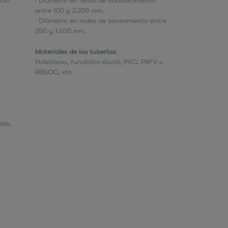
icio
· Diámetro en redes de abastecimiento
entre 100 y 2.200 mm.
· Diámetro en redes de saneamiento entre
250 y 1.600 mm.
Materiales de las tuberías:
Polietileno, fundición dúctil, PVC, PRFV o
RIBLOC, etc.
ble,