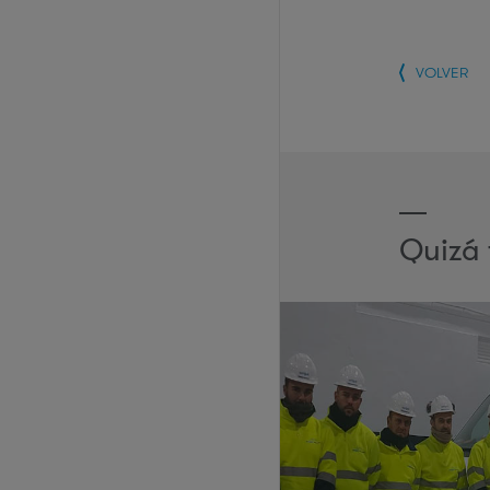
VOLVER
Quizá 