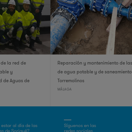
 de la red de
Reparación y mantenimiento de las
able y
de agua potable y de saneamiento
ed de Aguas de
Torremolinos
MÁLAGA
estar al día de las
Síguenos en las
s de Sorigué?
redes sociales