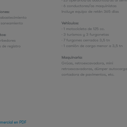
· 23 operarios/as adscritos/as al serv
· 6 conductores/as maquinistas
Incluye equipo de retén 365 días
iones:
 abastecimiento
e saneamiento
Vehículos:
· 1 motocicleta de 125 cc.
· 3 turismos y 3 furgonetas
tos:
· 7 furgones cerrados 3,5 tn
orbedores
· 1 camión de carga menor a 3,5 tn
s de registro
Maquinaria:
Grúas, retroexcavadora, mini
retroexcavadoras, dúmper autocarga
cortadora de pavimentos, etc.
omercial en PDF