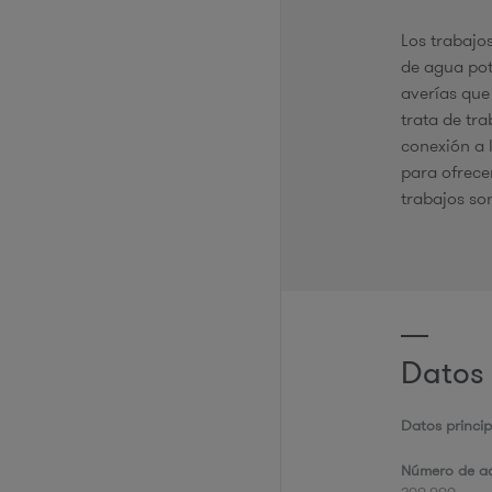
Los trabajo
de agua pot
averías que
trata de tr
conexión a l
para ofrecer
trabajos so
Datos 
Datos princip
Número de ac