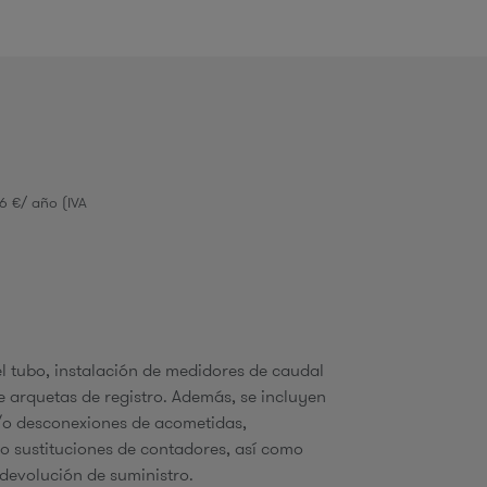
o
d
6 €/ año (IVA
b
ú
el tubo, instalación de medidores de caudal
e arquetas de registro. Además, se incluyen
/o desconexiones de acometidas,
 o sustituciones de contadores, así como
q
devolución de suministro.