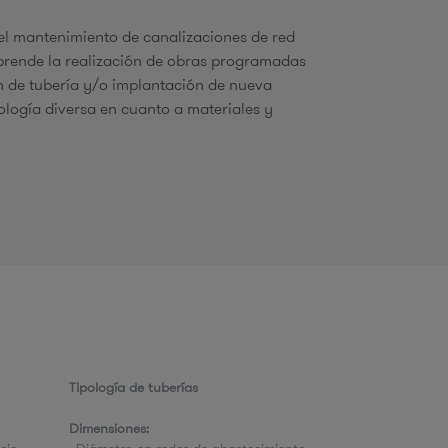
u
 el mantenimiento de canalizaciones de red
rende la realización de obras programadas
 de tubería y/o implantación de nueva
pología diversa en cuanto a materiales y
d
a
Tipología de tuberías
Dimensiones: