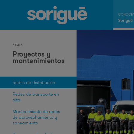
Sorigué
AGUA
Proyectos y
mantenimientos
Redes de distribución
Redes de transporte en
alta
Mantenimiento de redes
de aprovechamiento y
saneamiento