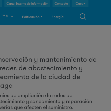
g
Canal interno de información
Contacto
Cast
Cat
uras y
Edificación
Energía
Eng
F
o
servación y mantenimiento de
 redes de abastecimiento y
m
eamiento de la ciudad de
u
laga
icios de ampliación de redes de
tecimiento y saneamiento y reparación
verías que afecten el suministro.
a