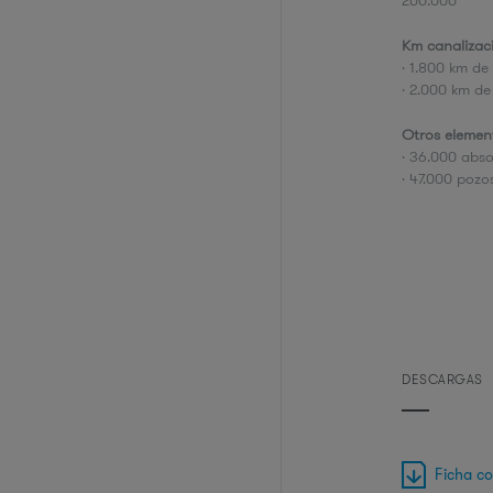
200.000
Km canalizac
· 1.800 km de
· 2.000 km d
Otros elemen
· 36.000 abs
· 47.000 pozo
DESCARGAS
Ficha c