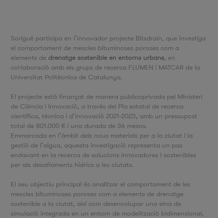
Sorigué participa en l’innovador projecte Bitsdrain, que investiga
el comportament de mescles bituminoses poroses com a
elements de
drenatge sostenible en entorns urbans
, en
col·laboració amb els grups de recerca FLUMEN i MATCAR de la
Universitat Politècnica de Catalunya.
El projecte està finançat de manera publicoprivada pel Ministeri
de Ciència i Innovació, a través del Pla estatal de recerca
científica, tècnica i d’innovació 2021-2023, amb un pressupost
total de 801.000 € i una durada de 36 mesos.
Emmarcada en l’àmbit dels nous materials per a la ciutat i la
gestió de l’aigua, aquesta investigació representa un pas
endavant en la recerca de solucions innovadores i sostenibles
per als desafiaments hídrics a les ciutats.
El seu objectiu principal és analitzar el comportament de les
mescles bituminoses poroses com a elements de drenatge
sostenible a la ciutat, així com desenvolupar una eina de
simulació integrada en un entorn de modelització bidimensional,