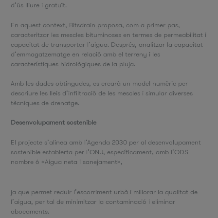
d’ús lliure i gratuït.
En aquest context, Bitsdrain proposa, com a primer pas,
caracteritzar les mescles bituminoses en termes de permeabilitat i
capacitat de transportar l’aigua. Després, analitzar la capacitat
d’emmagatzematge en relació amb el terreny i les
característiques hidrològiques de la pluja.
Amb les dades obtingudes, es crearà un model numèric per
descriure les lleis d’infiltració de les mescles i simular diverses
tècniques de drenatge.
Desenvolupament sostenible
El projecte s’alinea amb l’Agenda 2030 per al desenvolupament
sostenible establerta per l’ONU, específicament, amb l’ODS
nombre 6 «Aigua neta i sanejament»,
ja que permet reduir l’escorriment urbà i millorar la qualitat de
l’aigua, per tal de minimitzar la contaminació i eliminar
abocaments.