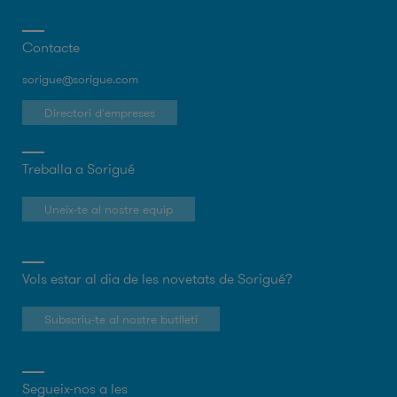
Contacte
sorigue@sorigue.com
Directori d'empreses
Treballa a Sorigué
Uneix-te al nostre equip
Vols estar al dia de les novetats de Sorigué?
Subscriu-te al nostre butlletí
Segueix-nos a les