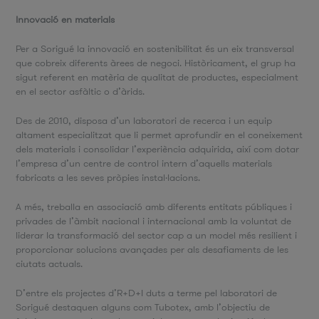
Innovació en materials
Per a Sorigué la innovació en sostenibilitat és un eix transversal
que cobreix diferents àrees de negoci. Històricament, el grup ha
sigut referent en matèria de qualitat de productes, especialment
en el sector asfàltic o d’àrids.
Des de 2010, disposa d’un laboratori de recerca i un equip
altament especialitzat que li permet aprofundir en el coneixement
dels materials i consolidar l’experiència adquirida, així com dotar
l’empresa d’un centre de control intern d’aquells materials
fabricats a les seves pròpies instal·lacions.
A més, treballa en associació amb diferents entitats públiques i
privades de l’àmbit nacional i internacional amb la voluntat de
liderar la transformació del sector cap a un model més resilient i
proporcionar solucions avançades per als desafiaments de les
ciutats actuals.
D’entre els projectes d’R+D+I duts a terme pel laboratori de
Sorigué destaquen alguns com Tubotex, amb l’objectiu de