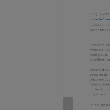
Sorigué, a tr
projecte Gr
Comissió Euro
sostenibles i 
L'excés de nit
residuals i l
ecològiques, 
d'aqüífers i 
Davant d'aqu
treballen de 
solucions que
futur sostenib
universitats, 
organitzacion
En aquest pro