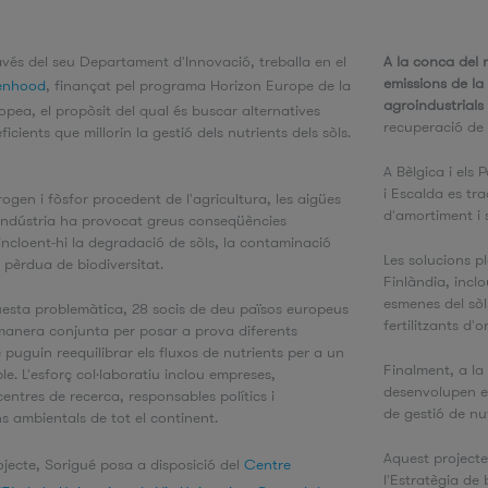
avés del seu Departament d'Innovació, treballa en el
A la conca del 
emissions de la 
eenhood
, finançat pel programa Horizon Europe de la
agroindustrials
pea, el propòsit del qual és buscar alternatives
recuperació de n
eficients que millorin la gestió dels nutrients dels sòls.
A Bèlgica i els 
i Escalda es tra
rogen i fòsfor procedent de l'agricultura, les aigües
d'amortiment i
a indústria ha provocat greus conseqüències
incloent-hi la degradació de sòls, la contaminació
Les solucions p
la pèrdua de biodiversitat.
Finlàndia, incl
esmenes del sòl
esta problemàtica, 28 socis de deu països europeus
fertilitzants d
manera conjunta per posar a prova diferents
 puguin reequilibrar els fluxos de nutrients per a un
Finalment, a la
le. L'esforç col·laboratiu inclou empreses,
desenvolupen ei
centres de recerca, responsables polítics i
de gestió de nu
s ambientals de tot el continent.
Aquest project
jecte, Sorigué posa a disposició del
Centre
l'Estratègia de 