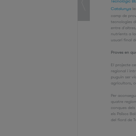
Tecnològic BE
Catalunya
le
camp de prov
tecnologies de 
entre d'altres
nutrients a l
usuari final 
Proves en qu
El projecte c
regional i in
puguin ser vi
agricultors, 
Per aconsegui
quatre region
conques dels 
els Països Bai
del fiord de 