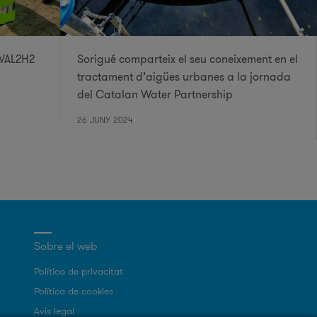
 VAL2H2
Sorigué comparteix el seu coneixement en el
tractament d’aigües urbanes a la jornada
del Catalan Water Partnership
26 JUNY 2024
Sobre el web
Política de privacitat
Política de cookies
Avis legal