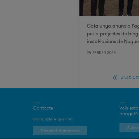
Catalunya anuncia l'agi
per a projectes de biog
instal·lacions de Nogu
24 FEBRER 2025
ANAR A 
Contacte
Vols esta
Sorigué?
sorigue@sorigue.com
Subscr
Directori d'empreses