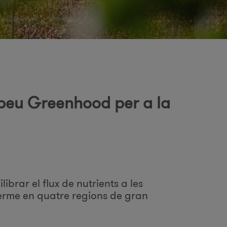
d
opeu Greenhood per a la
c
ibrar el flux de nutrients a les
c
 terme en quatre regions de gran
a