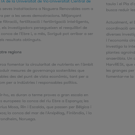
TA de la Universitat de Vic-Universitat Central de
taula i el Pla d
s seves instal·lacions a Noguera Renovables com a
busca reduir l
a per a les seves demostracions. Mitjançant
filtració, fertilització i fertiirrigació intel·ligents,
Actualment, el
, els investigadors persegueixen el reequilibri de
coordinació am
a conca de l'Ebre i, a més, Sorigué pot arribar a ser
diverses invest
dels resultats obtinguts.
i l'economia ci
investiga la int
atre regions
plantes agroind
anaeròbia. Un al
erca fomentar la circularitat de nutrients en l'àmbit
HarvRESt, que c
troduir mesures de governança sostenibles que
les granges per 
ables des del punt de vista econòmic, tant per a
fomentar-ne la
com per a indústries i responsables polítics.
r-ho, es duran a terme proves a gran escala en
s europees: la conca del riu Ebre a Espanya; les
rius Mosa, Rin i Escalda, que passen per Bèlgica i
xos; la conca del mar de l'Arxipèlag, Finlàndia, i la
Trondheim, Noruega.