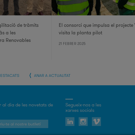
litació de tràmits
El consorci que impulsa el projecte
às a les
visita la planta pilot
era Renovables
21 FEBRER 2025
DESTACATS
ANAR A ACTUALITAT
r al dia de les novetats de
Segueix-nos a les
xarxes socials
iu-te al nostre butlletí