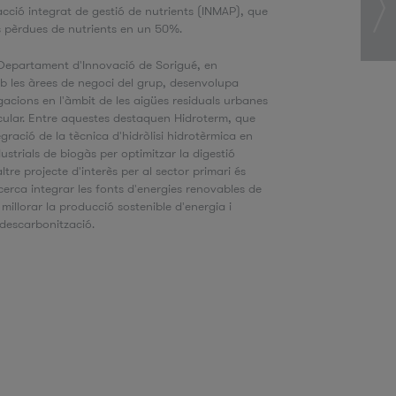
'acció integrat de gestió de nutrients (INMAP), que
es pèrdues de nutrients en un 50%.
 Departament d'Innovació de Sorigué, en
b les àrees de negoci del grup, desenvolupa
igacions en l'àmbit de les aigües residuals urbanes
rcular. Entre aquestes destaquen Hidroterm, que
egració de la tècnica d'hidròlisi hidrotèrmica en
ustrials de biogàs per optimitzar la digestió
tre projecte d'interès per al sector primari és
erca integrar les fonts d'energies renovables de
millorar la producció sostenible d'energia i
 descarbonització.