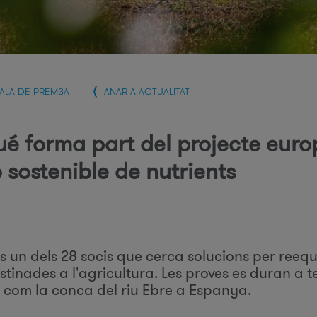
r
i
SALA DE PREMSA
ANAR A ACTUALITAT
e
ué forma part del projecte eur
ó sostenible de nutrients
e
r
s un dels 28 socis que cerca solucions per reequil
estinades a l'agricultura. Les proves es duran a
 com la conca del riu Ebre a Espanya.