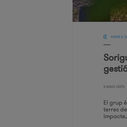
ANAR A 
Sorig
gesti
6 MAIG 2025
El grup é
terres d
impacte,