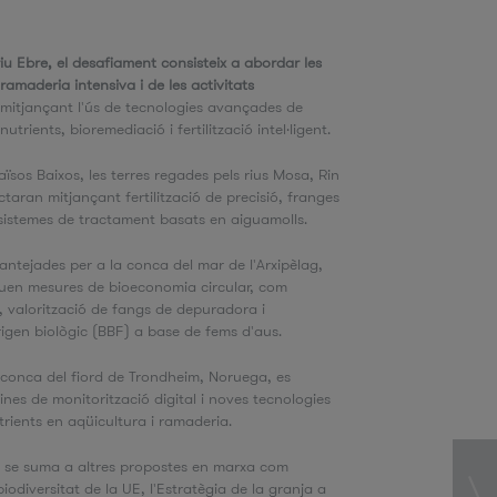
riu Ebre, el desafiament consisteix a abordar les
ramaderia intensiva i de les activitats
mitjançant l'ús de tecnologies avançades de
utrients, bioremediació i fertilització intel·ligent.
Països Baixos, les terres regades pels rius Mosa, Rin
ctaran mitjançant fertilització de precisió, franges
 sistemes de tractament basats en aiguamolls.
lantejades per a la conca del mar de l'Arxipèlag,
ouen mesures de bioeconomia circular, com
, valorització de fangs de depuradora i
'origen biològic (BBF) a base de fems d'aus.
 conca del fiord de Trondheim, Noruega, es
nes de monitorització digital i noves tecnologies
trients en aqüicultura i ramaderia.
e se suma a altres propostes en marxa com
biodiversitat de la UE, l'Estratègia de la granja a