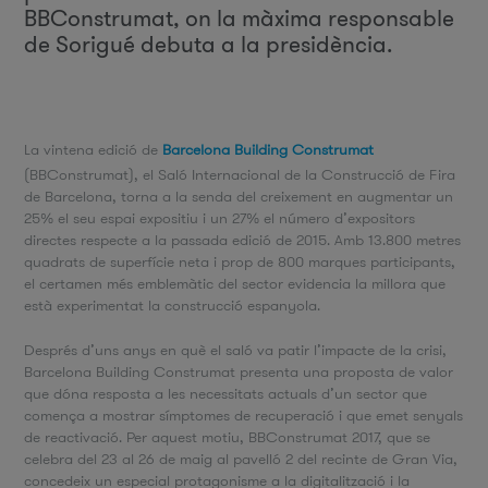
BBConstrumat, on la màxima responsable
de Sorigué debuta a la presidència.
La vintena edició de
Barcelona Building Construmat
(BBConstrumat), el Saló Internacional de la Construcció de Fira
de Barcelona, torna a la senda del creixement en augmentar un
25% el seu espai expositiu i un 27% el número d’expositors
directes respecte a la passada edició de 2015. Amb 13.800 metres
quadrats de superfície neta i prop de 800 marques participants,
el certamen més emblemàtic del sector evidencia la millora que
està experimentat la construcció espanyola.
Després d’uns anys en què el saló va patir l’impacte de la crisi,
Barcelona Building Construmat presenta una proposta de valor
que dóna resposta a les necessitats actuals d’un sector que
comença a mostrar símptomes de recuperació i que emet senyals
de reactivació. Per aquest motiu, BBConstrumat 2017, que se
celebra del 23 al 26 de maig al pavelló 2 del recinte de Gran Via,
concedeix un especial protagonisme a la digitalització i la