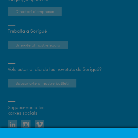
Directori d'empreses
Treballa a Sorigué
Uneix-te al nostre equip
Vols estar al dia de les novetats de Sorigué?
Subscriu-te al nostre butlletí
Segueix-nos a les
xarxes socials