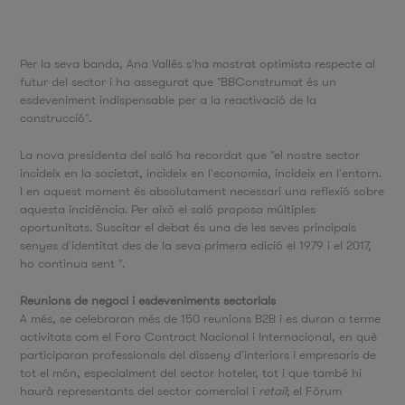
Per la seva banda, Ana Vallés s'ha mostrat optimista respecte al
futur del sector i ha assegurat que "BBConstrumat és un
esdeveniment indispensable per a la reactivació de la
construcció".
La nova presidenta del saló ha recordat que "el nostre sector
incideix en la societat, incideix en l'economia, incideix en l'entorn.
I en aquest moment és absolutament necessari una reflexió sobre
aquesta incidència. Per això el saló proposa múltiples
oportunitats. Suscitar el debat és una de les seves principals
senyes d'identitat des de la seva primera edició el 1979 i el 2017,
ho continua sent ".
Reunions de negoci i esdeveniments sectorials
A més, se celebraran més de 150 reunions B2B i es duran a terme
activitats com el Foro Contract Nacional i Internacional, en què
participaran professionals del disseny d'interiors i empresaris de
tot el món, especialment del sector hoteler, tot i que també hi
haurà representants del sector comercial i
retail
; el Fòrum