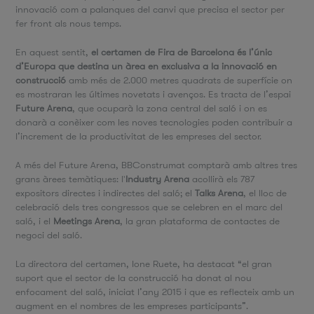
innovació com a palanques del canvi que precisa el sector per
fer front als nous temps.
En aquest sentit,
el certamen de Fira de Barcelona és l’únic
d’Europa que destina un àrea en exclusiva a la innovació en
construcció
amb més de 2.000 metres quadrats de superfície on
es mostraran les últimes novetats i avenços. Es tracta de l’espai
Future Arena
, que ocuparà la zona central del saló i on es
donarà a conèixer com les noves tecnologies poden contribuir a
l’increment de la productivitat de les empreses del sector.
A més del Future Arena, BBConstrumat comptarà amb altres tres
grans àrees temàtiques: l'
Industry Arena
acollirà els 787
expositors directes i indirectes del saló; el
Talks Arena
, el lloc de
celebració dels tres congressos que se celebren en el marc del
saló, i el
Meetings Arena
, la gran plataforma de contactes de
negoci del saló.
La directora del certamen, Ione Ruete, ha destacat “el gran
suport que el sector de la construcció ha donat al nou
enfocament del saló, iniciat l’any 2015 i que es reflecteix amb un
augment en el nombres de les empreses participants”.