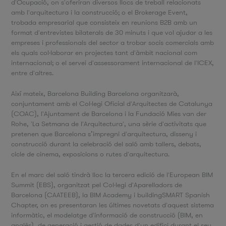
d'Ocupació, on s'oferiran diversos llocs de treball relacionats
amb l'arquitectura i la construcció; o el Brokerage Event,
trobada empresarial que consisteix en reunions B2B amb un
format d'entrevistes bilaterals de 30 minuts i que vol ajudar a les
empreses i professionals del sector a trobar socis comercials amb
els quals col·laborar en projectes tant d'àmbit nacional com
internacional; o el servei d'assessorament internacional de l'ICEX,
entre d'altres.
Així mateix, Barcelona Building Barcelona organitzarà,
conjuntament amb el Col·legi Oficial d'Arquitectes de Catalunya
(COAC), l'Ajuntament de Barcelona i la Fundació Mies van der
Rohe, 'La Setmana de l'Arquitectura', una sèrie d'activitats que
pretenen que Barcelona s’impregni d'arquitectura, disseny i
construcció durant la celebració del saló amb tallers, debats,
cicle de cinema, exposicions o rutes d'arquitectura.
En el marc del saló tindrà lloc la tercera edició de l'European BIM
Summit (EBS), organitzat pel Col·legi d'Aparelladors de
Barcelona (CAATEEB), la BIM Academy i buildingSMART Spanish
Chapter, on es presentaran les últimes novetats d'aquest sistema
informàtic, el modelatge d'informació de construcció (BIM, en
anglès), de generació i gestió de dades d'un edifici durant el seu