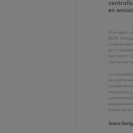
centrali
en emisi
El proyecto d
5M €, incluye
comprendidos
de 4 tuberías
Sant Martí i 
red troncal ex
La complejid
de interferenc
cumplimiento 
experiencia y
consolidando 
especialmente
ámbito en el 
Sobre Sori