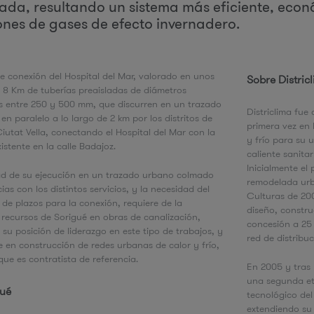
zada, resultando un sistema más eficiente, eco
ones de gases de efecto invernadero.
e
e conexión del Hospital del Mar, valorado en unos
Sobre Distric
 8 Km de tuberías preaisladas de diámetros
 entre 250 y 500 mm, que discurren en un trazado
Districlima fue
 en paralelo a lo largo de 2 km por los distritos de
primera vez en 
Ciutat Vella, conectando el Hospital del Mar con la
y frío para su 
istente en la calle Badajoz.
caliente sanitar
Inicialmente el
ad de su ejecución en un trazado urbano colmado
remodelada urb
ias con los distintos servicios, y la necesidad del
Culturas de 200
de plazos para la conexión, requiere de la
diseño, constru
 recursos de Sorigué en obras de canalización,
concesión a 25 
su posición de liderazgo en este tipo de trabajos, y
red de distribu
 en construcción de redes urbanas de calor y frío,
que es contratista de referencia.
En 2005 y tras 
una segunda eta
gué
tecnológico del
extendiendo su 