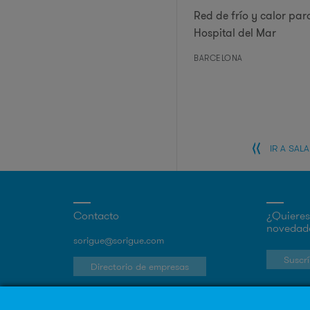
Red de frío y calor par
Hospital del Mar
BARCELONA
IR A SAL
Contacto
¿Quieres 
novedade
sorigue@sorigue.com
Suscrí
Directorio de empresas