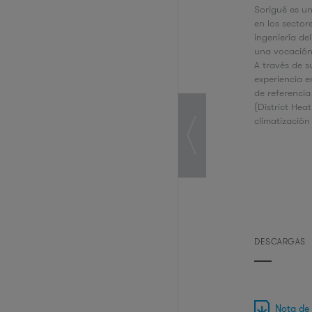
Sorigué es un
en los sectore
ingeniería de
una vocación 
A través de s
experiencia e
de referencia
(District Hea
climatización
DESCARGAS
Nota de