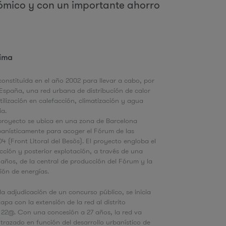
nómico y con un importante ahorro
u
d
lima
a
 constituida en el año 2002 para llevar a cabo, por
España, una red urbana de distribución de calor
utilización en calefacción, climatización y agua
ia.
 proyecto se ubica en una zona de Barcelona
anísticamente para acoger el Fórum de las
4 (Front Litoral del Besòs). El proyecto engloba el
cción y posterior explotación, a través de una
años, de la central de producción del Fórum y la
ción de energías.
la adjudicación de un concurso público, se inicia
pa con la extensión de la red al distrito
 22@. Con una concesión a 27 años, la red va
trazado en función del desarrollo urbanístico de