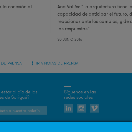
a la conexión al
Ana Vallés: “La arquitectura tiene l
capacidad de anticipar el futuro, 
reaccionar ante los cambios, y de c
las respuestas”
30 JUNIO 2016
A DE PRENSA
IR A NOTAS DE PRENSA
estar al día de las
Síguenos en las
s de Sorigué?
redes sociales
bete a nuestro boletín