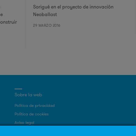
a
Sorigué en el proyecto de innovación
de
Neoballast
onstruir
29 MARZO 2016
Sobre la web
Política de privacidad
Política de cookies
Aviso legal
Mapa Web