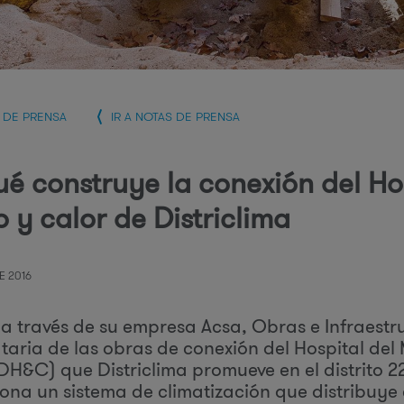
r
i
A DE PRENSA
IR A NOTAS DE PRENSA
ué construye la conexión del Hos
e
o y calor de Districlima
E 2016
 a través de su empresa Acsa, Obras e Infraestru
s
taria de las obras de conexión del Hospital del M
(DH&C) que Districlima promueve en el distrito 
ona un sistema de climatización que distribuye