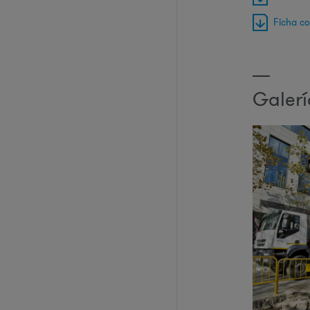
Ficha c
Galer