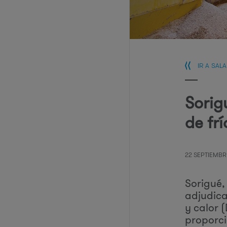
IR A SAL
Sorig
de frí
22 SEPTIEMBR
Sorigué,
adjudica
y calor 
proporci