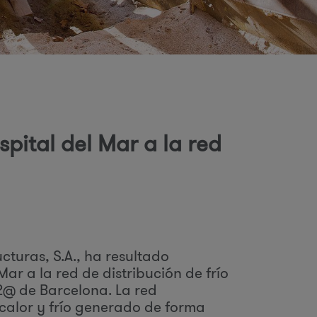
o
d
pital del Mar a la red
b
ú
cturas, S.A., ha resultado
ar a la red de distribución de frío
22@ de Barcelona. La red
q
 calor y frío generado de forma