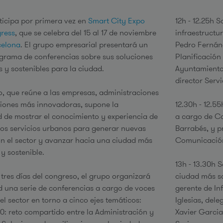
ticipa por primera vez en
Smart City Expo
12h - 12.25h 
e
ress
, que se celebra del 15 al 17 de noviembre
infraestructu
celona
. El grupo empresarial presentará un
Pedro Fernánd
grama de conferencias sobre sus soluciones
Planificación
 y sostenibles para la ciudad.
Ayuntamiento 
director Serv
o, que reúne a las empresas, administraciones
iones más innovadoras, supone la
12.30h - 12.5
 de mostrar el conocimiento y experiencia de
a cargo de Ca
los servicios urbanos para generar nuevas
Barrabés, y p
on el sector y avanzar hacia una ciudad más
Comunicación
y sostenible.
13h - 13.30h S
 tres días del congreso, el grupo organizará
ciudad más so
d una serie de conferencias a cargo de voces
gerente de In
el sector en torno a cinco ejes temáticos:
Iglesias, del
: reto compartido entre la Administración y
Xavier Garcia