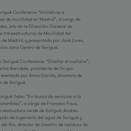
u
Sorigué Conference “Iniciativas e
ras de movilidad en Madrid”, a cargo de
ez, jefe de la Dirección General de
d
 e Infraestructuras de Movilidad del
de Madrid, y presentada por José Lores,
a
icios zona Centro de Sorigué.
5h Sorigué Conference: “Diseñar el mañana”,
rlos Barrabés, presidente de Grupo
resentada por Anna Garcia, directora de
 de Sorigué.
origué Talks: “En busca de servicios a la
stenibles”, a cargo de Francesc Faus,
fraestructura verde de Sorigué; Andreu
egado de Ingeniería del agua de Sorigué y
 del Rio, director de Gestión de residuos de