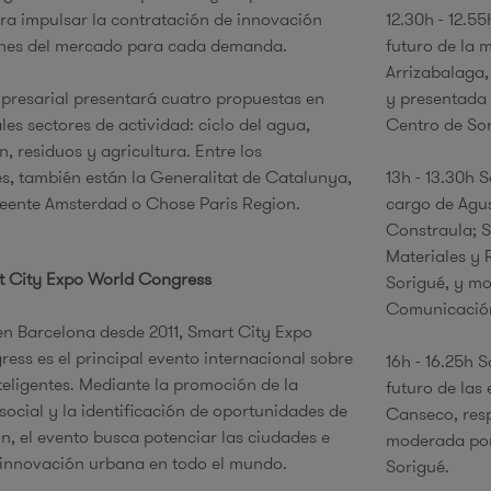
ra impulsar la contratación de innovación
12.30h - 12.5
ones del mercado para cada demanda.
futuro de la 
Arrizabalaga,
presarial presentará cuatro propuestas en
y presentada 
les sectores de actividad: ciclo del agua,
Centro de Sor
, residuos y agricultura. Entre los
es, también están la Generalitat de Catalunya,
13h - 13.30h 
eente Amsterdad o Chose Paris Region.
cargo de Agus
Constraula; S
Materiales y 
t City Expo World Congress
Sorigué, y mo
Comunicación
n Barcelona desde 2011, Smart City Expo
ess es el principal evento internacional sobre
16h - 16.25h 
teligentes. Mediante la promoción de la
futuro de las
social y la identificación de oportunidades de
Canseco, res
n, el evento busca potenciar las ciudades e
moderada por
 innovación urbana en todo el mundo.
Sorigué.