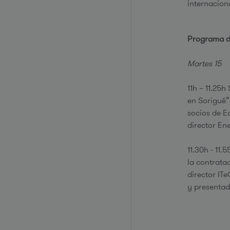
internacion
Programa d
Martes 15
11h – 11.25
en Sorigué”
socios de E
director En
11.30h - 11
la contrata
director ITe
y presentad