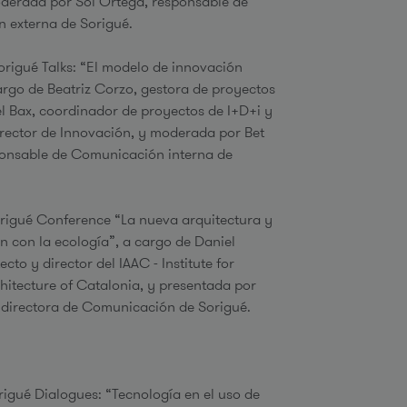
derada por Sol Ortega, responsable de
 externa de Sorigué.
Sorigué Talks: “El modelo de innovación
argo de Beatriz Corzo, gestora de proyectos
el Bax, coordinador de proyectos de I+D+i y
rector de Innovación, y moderada por Bet
ponsable de Comunicación interna de
Sorigué Conference “La nueva arquitectura y
ón con la ecología”, a cargo de Daniel
ecto y director del IAAC - Institute for
itecture of Catalonia, y presentada por
 directora de Comunicación de Sorigué.
origué Dialogues: “Tecnología en el uso de