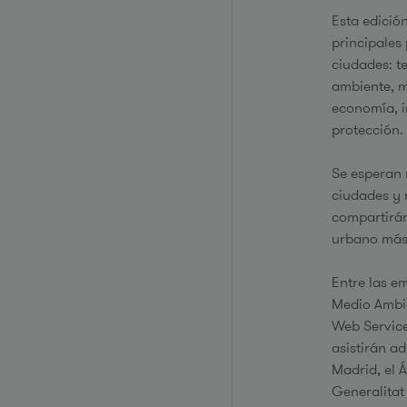
Esta edició
principales
ciudades: t
ambiente, m
economía, i
protección
Se esperan 
ciudades y 
compartirán
urbano más 
Entre las e
Medio Ambie
Web Service
asistirán a
Madrid, el 
Generalitat