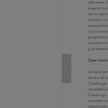
diferentes.
experto inv
de los ejes 
cambio, con
especialist
soluciones 
perspectiva 
contará con
y un especi
Open Innova
Sorigué par
dentro de la
Challenges
competitivi
Catalunya. E
noviembre d
matchmaking