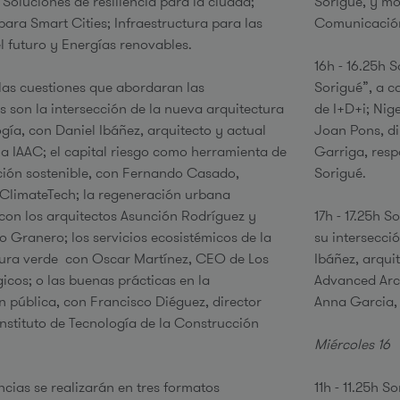
 Soluciones de resiliencia para la ciudad;
Sorigue, y mo
para Smart Cities; Infraestructura para las
Comunicación
l futuro y Energías renovables.
16h - 16.25h 
las cuestiones que abordaran las
Sorigué”, a c
s son la intersección de la nueva arquitectura
de I+D+i; Nig
ogía, con Daniel Ibáñez, arquitecto y actual
Joan Pons, di
 la IAAC; el capital riesgo como herramienta de
Garriga, res
ión sostenible, con Fernando Casado,
Sorigué.
 ClimateTech; la regeneración urbana
, con los arquitectos Asunción Rodríguez y
17h - 17.25h 
o Granero; los servicios ecosistémicos de la
su intersecci
tura verde con Oscar Martínez, CEO de Los
Ibáñez, arquit
icos; o las buenas prácticas en la
Advanced Arch
n pública, con Francisco Diéguez, director
Anna Garcia,
Instituto de Tecnología de la Construcción
Miércoles 16
ncias se realizarán en tres formatos
11h - 11.25h S