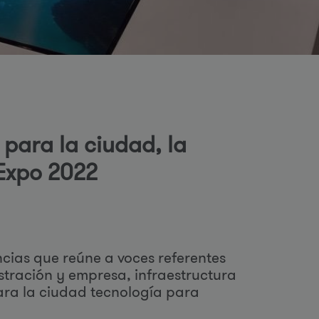
o
d
 para la ciudad, la
 Expo 2022
b
ú
cias que reúne a voces referentes
istración y empresa, infraestructura
para la ciudad tecnología para
q