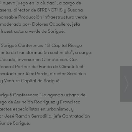
el nuevo juego en la ciudad”, a cargo de
asens, director de STRENGTHS y Susana
ponsable Producción Infraestructura verde
 moderada por- Dolores Caballero, jefa
fraestructura verde de Sorigué.
5h Sorigué Conference: “El Capital Riesgo
nta de transformación sostenible”, a cargo
Casado, inversor en ClimateTech. Co-
eneral Partner del Fondo de ClimateTech
esentada por Alex Pardo, director Servicios
y Venture Capital de Sorigué.
Sorigué Conference: “La agenda urbana de
rgo de Asunción Rodríguez y Francisco
tectos especialistas en urbanismo, y
r José Ramón Serradilla, jefe Contratación
ur de Sorigué.