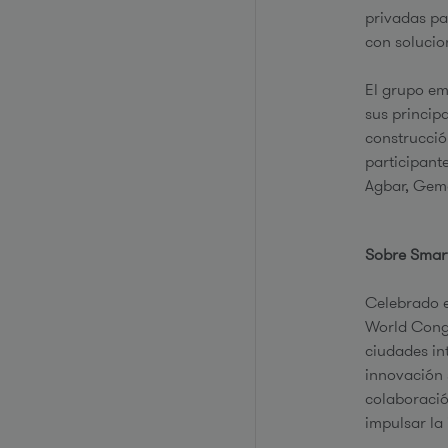
privadas pa
con soluci
El grupo em
sus principa
construcción
participant
Agbar, Gem
Sobre Smar
Celebrado e
World Congr
ciudades in
innovación 
colaboració
impulsar la