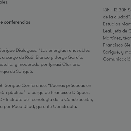
ales.
13h - 13.30h S
de la ciudad”
e conferencias
Estudios Man
Leal, jefa de
Martínez, téc
Francisco Sie
h Sorigué Dialogues: “Las energías renovables
Sorigué, y mo
, a cargo de Raúl Blanco y Jorge García,
Comunicación
cotelia, y moderada por Ignasi Clariana,
ergía de Sorigué.
.55h Sorigué Conference: “Buenas prácticas en
ción pública”, a cargo de Francisco Diéguez,
C - Instituto de Tecnología de la Construcción,
a por Paco Ullod, gerente Constraula.