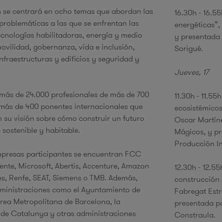
n se centrará en ocho temas que abordan las
16.30h - 16.
 problemáticas a las que se enfrentan las
energéticas”,
ecnologías habilitadoras, energía y medio
y presentada 
ovilidad, gobernanza, vida e inclusión,
Sorigué.
nfraestructuras y edificios y seguridad y
.
Jueves, 17
más de 24.000 profesionales de más de 700
11.30h - 11.5
más de 400 ponentes internacionales que
ecosistémicos
 su visión sobre cómo construir un futuro
Oscar Martíne
sostenible y habitable.
Mágicos, y pr
Producción In
mpresas participantes se encuentran FCC
nte, Microsoft, Abertis, Accenture, Amazon
12.30h - 12.5
s, Renfe, SEAT, Siemens o TMB. Además,
construcción
dministraciones como el Ayuntamiento de
Fabregat Estr
Área Metropolitana de Barcelona, la
presentada po
 de Catalunya y otras administraciones
Constraula.