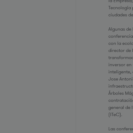
la Empresa;
Tecnología 
ciudades de
Algunas de 
conferencia
con la ecol
director de
transformac
inversor en
inteligente
Jose Antoni
infraestruc
Árboles Mág
contratació
general de 
(ITeC).
Las confere