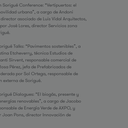
5h Sorigué Conference: “Vertipuertos: el
movilidad urbana”, a cargo de Andoni
 director asociado de Luis Vidal Arquitectos,
por José Lores, director Servicios zona
igué.
Sorigué Talks: “Pavimentos sostenibles”, a
tina Etcheverry, técnica Estudios de
anti Sirvent, responsable comercial de
Rosa Pérez, jefa de Prefabricados de
derada por Sol Ortega, responsable de
 externa de Sorigué.
Sorigué Dialogues: “El biogás, presente y
 energías renovables”, a cargo de Jacobo
ponsable de Energía Verde de AXPO, y
 Joan Pons, director Innovación de