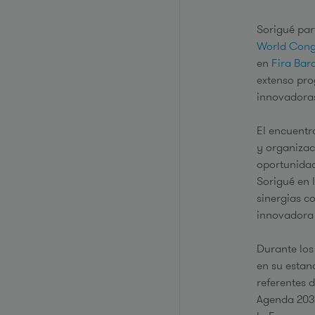
Sorigué par
World Cong
en
Fira Bar
extenso pro
innovadoras
El encuentr
y organizac
oportunidad
Sorigué en 
sinergias c
innovadora 
Durante los
en su estan
referentes d
Agenda 2030