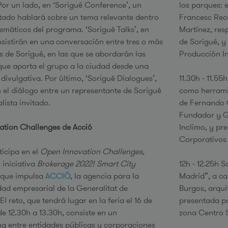
 Por un lado, en ‘Sorigué Conference’, un
los parques: 
itado hablará sobre un tema relevante dentro
Francesc Rec
temáticos del programa. ‘Sorigué Talks’, en
Martínez, res
sistirán en una conversación entre tres o más
de Sorigué, y
as de Sorigué, en las que se abordarán las
Producción In
que aporta el grupo a la ciudad desde una
divulgativa. Por último, ‘Sorigué Dialogues’,
11.30h - 11.5
 el diálogo entre un representante de Sorigué
como herramie
alista invitado.
de Fernando 
Fundador y G
tion Challenges de Acció
Inclimo, y pr
Corporativos 
ticipa en el
Open Innovation Challenges,
 iniciativa
Brokerage 2022! Smart City
12h - 12.25h 
que impulsa
ACCIÓ
, la agencia para la
Madrid”, a ca
dad empresarial de la Generalitat de
Burgos, arqui
l reto, que tendrá lugar en la feria el 16 de
presentada po
e 12.30h a 13.30h, consiste en un
zona Centro S
 entre entidades públicas y corporaciones