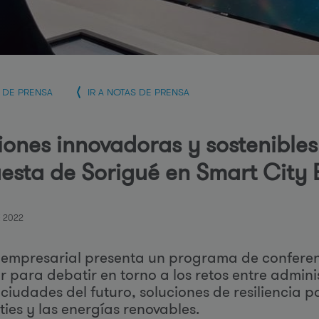
r
i
A DE PRENSA
IR A NOTAS DE PRENSA
iones innovadoras y sostenibles
e
esta de Sorigué en Smart City
 2022
 empresarial presenta un programa de conferen
s
or para debatir en torno a los retos entre admin
 ciudades del futuro, soluciones de resiliencia 
ties y las energías renovables.