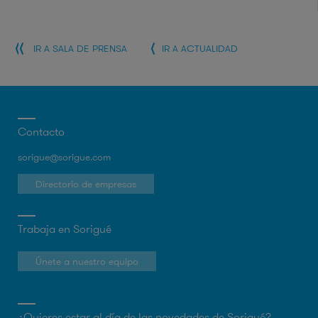
IR A SALA DE PRENSA
IR A ACTUALIDAD
Contacto
sorigue@sorigue.com
Directorio de empresas
Trabaja en Sorigué
Únete a nuestro equipo
¿Quieres estar al día de las novedades de Sorigué?