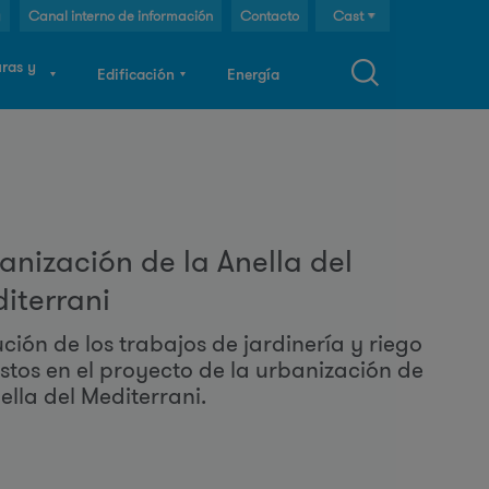
g
Canal interno de información
Contacto
Cast
Cat
uras y
Edificación
Energía
Eng
F
o
anización de la Anella del
iterrani
m
ución de los trabajos de jardinería y riego
istos en el proyecto de la urbanización de
u
ella del Mediterrani.
a