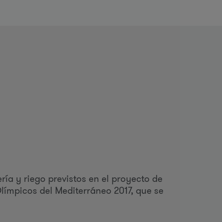
o
d
b
ú
ería y riego previstos en el proyecto de
Olímpicos del Mediterráneo 2017, que se
q