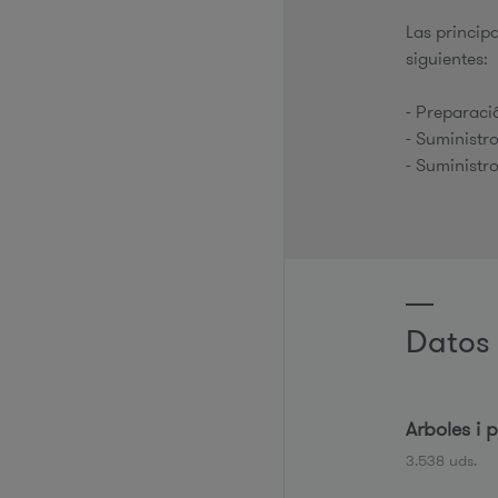
Las princip
siguientes:
- Preparaci
- Suministr
- Suministr
Datos 
Arboles i 
3.538 uds.