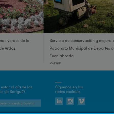
nas verdes de la
Servicio de conservación y mejora 
 de Ardoz
Patronato Municipal de Deportes d
Fuenlabrada
MADRID
estar al día de las
Síguenos en las
s de Sorigué?
redes sociales
bete a nuestro boletín