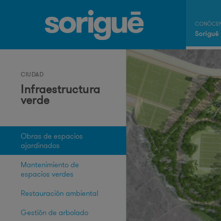
Sorigué
CIUDAD
Infraestructura
verde
Obras de espacios
ajardinados
Mantenimiento de
espacios verdes
Restauración ambiental
Gestión de arbolado