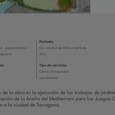
r
i
Período:
é - Aquambiente -
De octubre de 2016 a abril de
Figueras
2017
e
ón:
Tipo de servicio:
Obras de espacios
ajardinados
o de la obra es la ejecución de los trabajos de jardin
s
zación de la Anella del Mediterrani para los Juegos 
n a la ciudad de Tarragona.