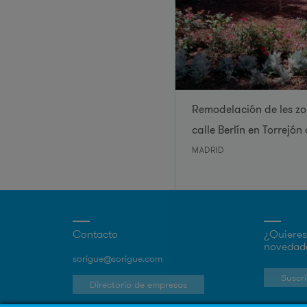
Remodelación de les zo
calle Berlín en Torrejón
MADRID
Contacto
¿Quieres 
novedade
sorigue@sorigue.com
Suscrí
Directorio de empresas