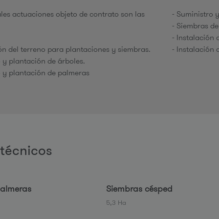
ales actuaciones objeto de contrato son las
- Suministro 
- Siembras de
e
- Instalación
ón del terreno para plantaciones y siembras.
- Instalación
o y plantación de árboles.
o y plantación de palmeras
técnicos
palmeras
Siembras césped
5,3 Ha