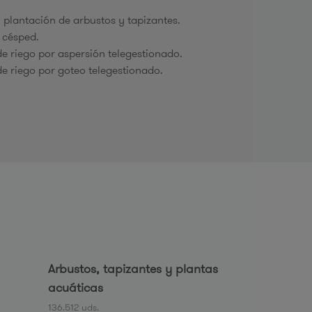
u
y plantación de arbustos y tapizantes.
 césped.
 de riego por aspersión telegestionado.
 de riego por goteo telegestionado.
d
a
Arbustos, tapizantes y plantas
acuáticas
136.512 uds.